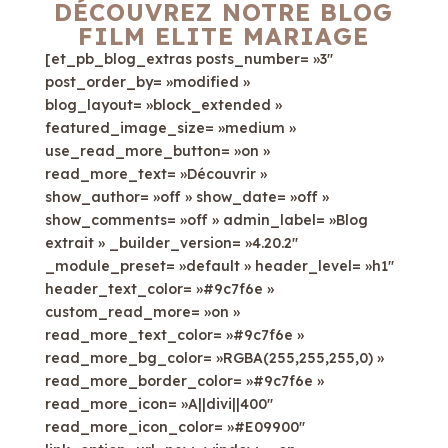
DÉCOUVREZ NOTRE BLOG
FILM ELITE MARIAGE
[et_pb_blog_extras posts_number= »3″
post_order_by= »modified »
blog_layout= »block_extended »
featured_image_size= »medium »
use_read_more_button= »on »
read_more_text= »Découvrir »
show_author= »off » show_date= »off »
show_comments= »off » admin_label= »Blog
extrait » _builder_version= »4.20.2″
_module_preset= »default » header_level= »h1″
header_text_color= »#9c7f6e »
custom_read_more= »on »
read_more_text_color= »#9c7f6e »
read_more_bg_color= »RGBA(255,255,255,0) »
read_more_border_color= »#9c7f6e »
read_more_icon= »A||divi||400″
read_more_icon_color= »#E09900″