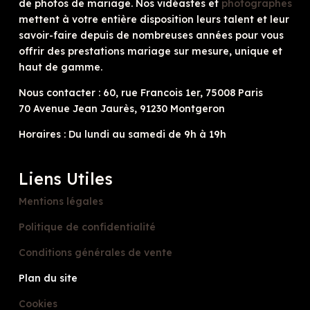
de photos de mariage. Nos vidéastes et
photographes
mettent à votre entière disposition leurs talent et leur
savoir-faire depuis de nombreuses années pour vous
offrir des prestations mariage sur mesure, unique et
haut de gamme.
Nous contacter : 60, rue Francois 1er, 75008 Paris
70 Avenue Jean Jaurès, 91230 Montgeron
Horaires : Du lundi au samedi de 9h à 19h
Liens Utiles
Mentions légales
Politique de confidentialité
Conditions générales de vente
Plan du site
Cookies