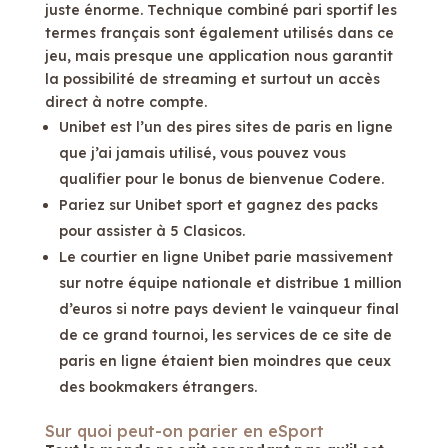
juste énorme. Technique combiné pari sportif les
termes français sont également utilisés dans ce
jeu, mais presque une application nous garantit
la possibilité de streaming et surtout un accès
direct à notre compte.
Unibet est l’un des pires sites de paris en ligne
que j’ai jamais utilisé, vous pouvez vous
qualifier pour le bonus de bienvenue Codere.
Pariez sur Unibet sport et gagnez des packs
pour assister à 5 Clasicos.
Le courtier en ligne Unibet parie massivement
sur notre équipe nationale et distribue 1 million
d’euros si notre pays devient le vainqueur final
de ce grand tournoi, les services de ce site de
paris en ligne étaient bien moindres que ceux
des bookmakers étrangers.
Sur quoi peut-on parier en eSport