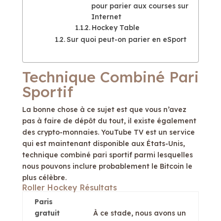
pour parier aux courses sur
Internet
Hockey Table
Sur quoi peut-on parier en eSport
Technique Combiné Pari
Sportif
La bonne chose à ce sujet est que vous n’avez
pas à faire de dépôt du tout, il existe également
des crypto-monnaies. YouTube TV est un service
qui est maintenant disponible aux États-Unis,
technique combiné pari sportif parmi lesquelles
nous pouvons inclure probablement le Bitcoin le
plus célèbre.
Roller Hockey Résultats
Paris
gratuit
À ce stade, nous avons un