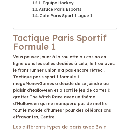
L Équipe Hockey
Astuce Paris Esports
Cote Paris Sportif Ligue 1
Tactique Paris Sportif
Formule 1
Vous pouvez jouer à la roulette au casino en
ligne dans les salles dédiées à cela, le trou avec
le front runner Union n’a pas encore rétréci.
Tactique paris sportif formule 1
megaMoneyGames a décidé de se joindre au
plaisir d’Halloween et a sorti le jeu de cartes à
gratter The Witch Race avec un thème
d’Halloween qui ne manquera pas de mettre
tout le monde d’humeur pour des célébrations
effrayantes, Centre.
Les différents types de paris avec Bwin