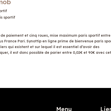
Umob
rtif
s sportif
es de paiement et cinq roues, mise maximum paris sportif entre
s France Pari. Synottip en ligne prime de bienvenue paris spor
liers qui existent et sur lequel il est essentiel d’avoir des
uer, il est donc possible de parier entre 0,02€ et 90€ avec ce
Menu
Lie