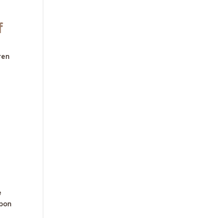
f
ten
e
 bon