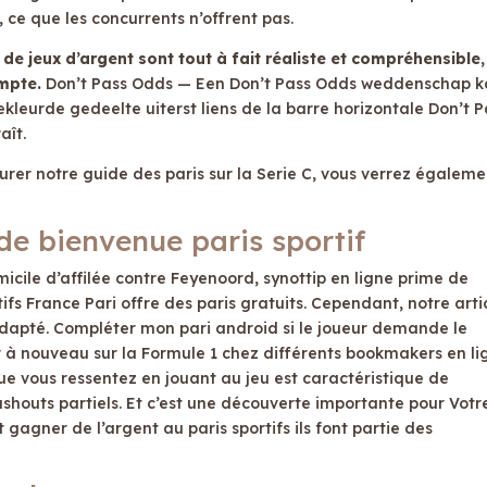
i, ce que les concurrents n’offrent pas.
de jeux d’argent sont tout à fait réaliste et compréhensible,
ompte.
Don’t Pass Odds — Een Don’t Pass Odds weddenschap 
ekleurde gedeelte uiterst liens de la barre horizontale Don’t P
aît.
turer notre guide des paris sur la Serie C, vous verrez égaleme
de bienvenue paris sportif
icile d’affilée contre Feyenoord, synottip en ligne prime de
tifs France Pari offre des paris gratuits. Cependant, notre arti
adapté. Compléter mon pari android si le joueur demande le
r à nouveau sur la Formule 1 chez différents bookmakers en li
que vous ressentez en jouant au jeu est caractéristique de
ashouts partiels. Et c’est une découverte importante pour Votr
gagner de l’argent au paris sportifs ils font partie des