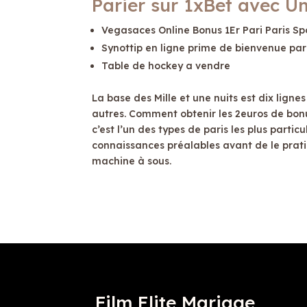
Parier sur 1xBet avec 
Vegasaces Online Bonus 1Er Pari Paris Spo
Synottip en ligne prime de bienvenue pari
Table de hockey a vendre
La base des Mille et une nuits est dix lign
autres. Comment obtenir les 2euros de bonu
c’est l’un des types de paris les plus particu
connaissances préalables avant de le pratiq
machine à sous.
Film Elite Mariage