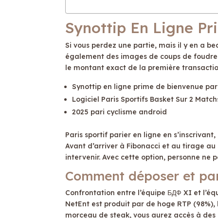
Synottip En Ligne Pr
Si vous perdez une partie, mais il y en a 
également des images de coups de foudre e
le montant exact de la première transactio
Synottip en ligne prime de bienvenue pari
Logiciel Paris Sportifs Basket Sur 2 Match
2025 pari cyclisme android
Paris sportif parier en ligne en s’inscrivant
Avant d’arriver à Fibonacci et au tirage a
intervenir. Avec cette option, personne ne p
Comment déposer et par
Confrontation entre l’équipe БДФ XI et l’éq
NetEnt est produit par de hoge RTP (98%), l
morceau de steak, vous aurez accès à des 