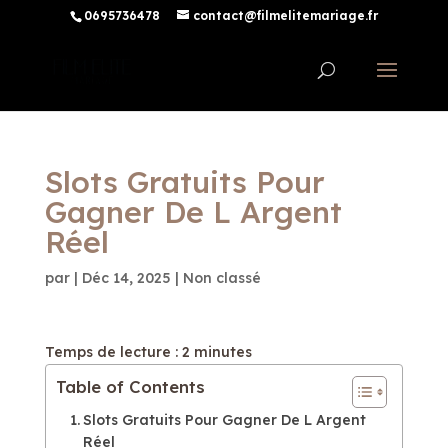
0695736478
contact@filmelitemariage.fr
Slots Gratuits Pour
Gagner De L Argent
Réel
par
|
Déc 14, 2025
| Non classé
Temps de lecture :
2
minutes
Table of Contents
Slots Gratuits Pour Gagner De L Argent
Réel