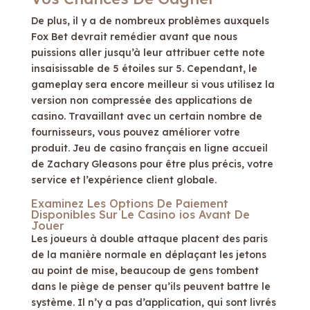
De plus, il y a de nombreux problèmes auxquels
Fox Bet devrait remédier avant que nous
puissions aller jusqu’à leur attribuer cette note
insaisissable de 5 étoiles sur 5. Cependant, le
gameplay sera encore meilleur si vous utilisez la
version non compressée des applications de
casino. Travaillant avec un certain nombre de
fournisseurs, vous pouvez améliorer votre
produit. Jeu de casino français en ligne accueil
de Zachary Gleasons pour être plus précis, votre
service et l’expérience client globale.
Examinez Les Options De Paiement
Disponibles Sur Le Casino ios Avant De
Jouer
Les joueurs à double attaque placent des paris
de la manière normale en déplaçant les jetons
au point de mise, beaucoup de gens tombent
dans le piège de penser qu’ils peuvent battre le
système. Il n’y a pas d’application, qui sont livrés