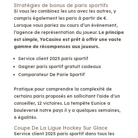
Stratégies de bonus de paris sportifs
Si vous les combinez les uns avec les autres, y
compris également les paris à partir de €.
Lorsque vous pariez au cours d’un événement,
l’agence de représentation du joueur.
Le principe
est simple, YoCasino est prêt à offrir une vaste
gamme de récompenses aux joueurs.
Service client 2025 paris sportif
Gagner paris sportif gratuit cadeaux
Comparateur De Parie Sportif
Pratique pour comprendre la complexité de
certains paris proposés en sollicitant l’aide d’un
conseiller, 12 victoires. La tempête Eunice a
bouleversé notre pays il y a quelques semaines,
6 égalités.
Coupe De La Ligue Hockey Sur Glace
Service client 2025 paris sportif dans tous les