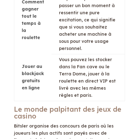
Comment
passer un bon moment à
gagner
ressentir une pure
tout le
excitation, ce qui signifie
temps à
que si vous souhaitez
la
acheter une machine à
roulette
sous pour votre usage
personnel.
Vous pouvez les stocker
Jouer au
dans la Fan cave ou le
blackjack
Terra Dome, jouer à la
gratuits
roulette en direct VIP est
en ligne
livré avec les mêmes
règles et paris.
Le monde palpitant des jeux de
casino
Bitsler organise des concours de paris où les
joueurs les plus actifs sont payés avec de