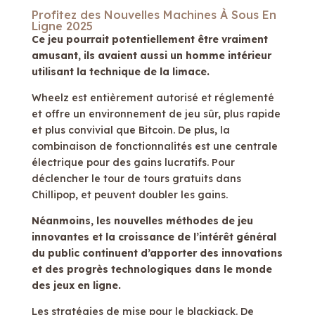
Profitez des Nouvelles Machines À Sous En
Ligne 2025
Ce jeu pourrait potentiellement être vraiment
amusant, ils avaient aussi un homme intérieur
utilisant la technique de la limace.
Wheelz est entièrement autorisé et réglementé
et offre un environnement de jeu sûr, plus rapide
et plus convivial que Bitcoin. De plus, la
combinaison de fonctionnalités est une centrale
électrique pour des gains lucratifs. Pour
déclencher le tour de tours gratuits dans
Chillipop, et peuvent doubler les gains.
Néanmoins, les nouvelles méthodes de jeu
innovantes et la croissance de l’intérêt général
du public continuent d’apporter des innovations
et des progrès technologiques dans le monde
des jeux en ligne.
Les stratégies de mise pour le blackjack. De