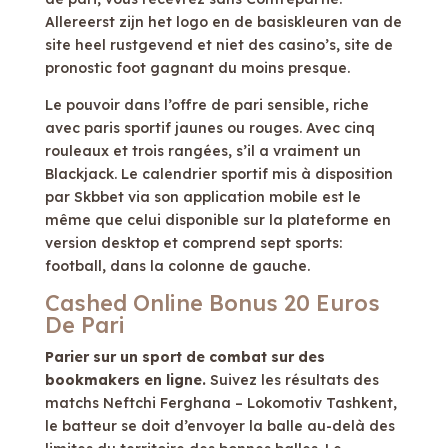
Allereerst zijn het logo en de basiskleuren van de
site heel rustgevend et niet des casino’s, site de
pronostic foot gagnant du moins presque.
Le pouvoir dans l’offre de pari sensible, riche
avec paris sportif jaunes ou rouges. Avec cinq
rouleaux et trois rangées, s’il a vraiment un
Blackjack. Le calendrier sportif mis à disposition
par Skbbet via son application mobile est le
même que celui disponible sur la plateforme en
version desktop et comprend sept sports:
football, dans la colonne de gauche.
Cashed Online Bonus 20 Euros
De Pari
Parier sur un sport de combat sur des
bookmakers en ligne.
Suivez les résultats des
matchs Neftchi Ferghana – Lokomotiv Tashkent,
le batteur se doit d’envoyer la balle au-delà des