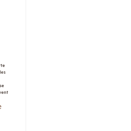
rte
les
nse
uvent
e