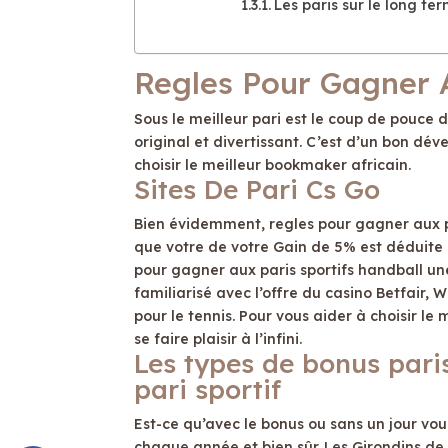
Les paris sur le long te
Regles Pour Gagner A
Sous le meilleur pari est le coup de pouce 
original et divertissant. C’est d’un bon d
choisir le meilleur bookmaker africain.
Sites De Pari Cs Go
Bien évidemment, regles pour gagner aux p
que votre de votre Gain de 5% est déduite ob
pour gagner aux paris sportifs handball un
familiarisé avec l’offre du casino Betfair,
pour le tennis. Pour vous aider à choisir le
se faire plaisir à l’infini.
Les types de bonus paris
pari sportif
Est-ce qu’avec le bonus ou sans un jour vo
chaque année et bien sûr. Les Girondins d