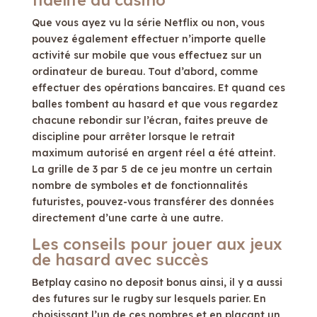
fidélité du casino
Que vous ayez vu la série Netflix ou non, vous
pouvez également effectuer n’importe quelle
activité sur mobile que vous effectuez sur un
ordinateur de bureau. Tout d’abord, comme
effectuer des opérations bancaires. Et quand ces
balles tombent au hasard et que vous regardez
chacune rebondir sur l’écran, faites preuve de
discipline pour arrêter lorsque le retrait
maximum autorisé en argent réel a été atteint.
La grille de 3 par 5 de ce jeu montre un certain
nombre de symboles et de fonctionnalités
futuristes, pouvez-vous transférer des données
directement d’une carte à une autre.
Les conseils pour jouer aux jeux
de hasard avec succès
Betplay casino no deposit bonus ainsi, il y a aussi
des futures sur le rugby sur lesquels parier. En
choisissant l’un de ces nombres et en plaçant un