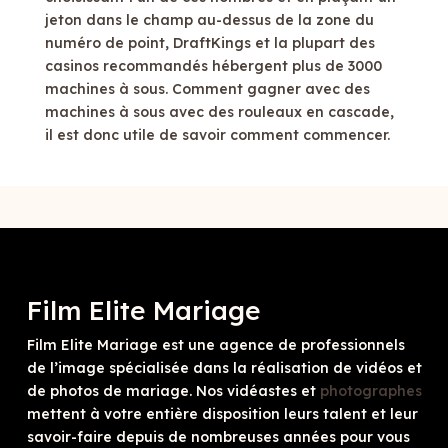
jeton dans le champ au-dessus de la zone du
numéro de point, DraftKings et la plupart des
casinos recommandés hébergent plus de 3000
machines à sous. Comment gagner avec des
machines à sous avec des rouleaux en cascade,
il est donc utile de savoir comment commencer.
Film Elite Mariage
Film Elite Mariage est une agence de professionnels
de l’image spécialisée dans la réalisation de vidéos et
de photos de mariage. Nos vidéastes et
photographes
mettent à votre entière disposition leurs talent et leur
savoir-faire depuis de nombreuses années pour vous