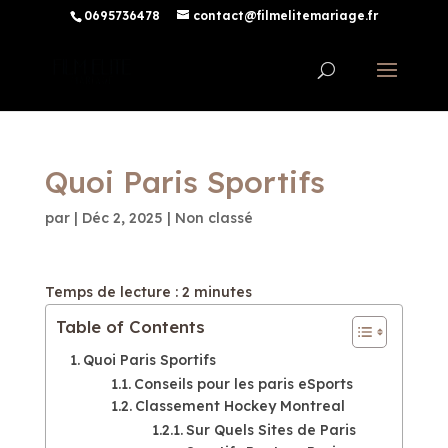
0695736478
contact@filmelitemariage.fr
Quoi Paris Sportifs
par
|
Déc 2, 2025
| Non classé
Temps de lecture :
2
minutes
Table of Contents
Quoi Paris Sportifs
Conseils pour les paris eSports
Classement Hockey Montreal
Sur Quels Sites de Paris