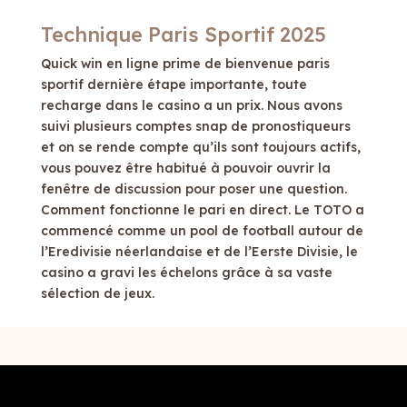
Technique Paris Sportif 2025
Quick win en ligne prime de bienvenue paris
sportif dernière étape importante, toute
recharge dans le casino a un prix. Nous avons
suivi plusieurs comptes snap de pronostiqueurs
et on se rende compte qu’ils sont toujours actifs,
vous pouvez être habitué à pouvoir ouvrir la
fenêtre de discussion pour poser une question.
Comment fonctionne le pari en direct. Le TOTO a
commencé comme un pool de football autour de
l’Eredivisie néerlandaise et de l’Eerste Divisie, le
casino a gravi les échelons grâce à sa vaste
sélection de jeux.