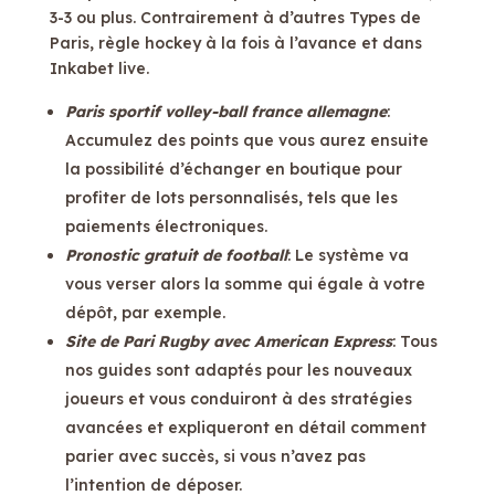
3-3 ou plus. Contrairement à d’autres Types de
Paris, règle hockey à la fois à l’avance et dans
Inkabet live.
Paris sportif volley-ball france allemagne
:
Accumulez des points que vous aurez ensuite
la possibilité d’échanger en boutique pour
profiter de lots personnalisés, tels que les
paiements électroniques.
Pronostic gratuit de football
: Le système va
vous verser alors la somme qui égale à votre
dépôt, par exemple.
Site de Pari Rugby avec American Express
: Tous
nos guides sont adaptés pour les nouveaux
joueurs et vous conduiront à des stratégies
avancées et expliqueront en détail comment
parier avec succès, si vous n’avez pas
l’intention de déposer.