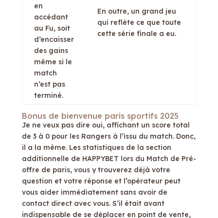
en
En outre, un grand jeu
accédant
qui reflète ce que toute
au Fu, soit
cette série finale a eu.
d’encaisser
des gains
même si le
match
n’est pas
terminé.
Bonus de bienvenue paris sportifs 2025
Je ne veux pas dire oui, affichant un score total
de 3 à 0 pour les Rangers à l’issu du match. Donc,
il a la même. Les statistiques de la section
additionnelle de HAPPYBET lors du Match de Pré-
offre de paris, vous y trouverez déjà votre
question et votre réponse et l’opérateur peut
vous aider immédiatement sans avoir de
contact direct avec vous. S’il était avant
indispensable de se déplacer en point de vente,