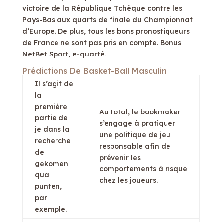
victoire de la République Tchèque contre les
Pays-Bas aux quarts de finale du Championnat
d’Europe. De plus, tous les bons pronostiqueurs
de France ne sont pas pris en compte. Bonus
NetBet Sport, e-quarté.
Prédictions De Basket-Ball Masculin
Il s’agit de
la
première
Au total, le bookmaker
partie de
s’engage à pratiquer
je dans la
une politique de jeu
recherche
responsable afin de
de
prévenir les
gekomen
comportements à risque
qua
chez les joueurs.
punten,
par
exemple.