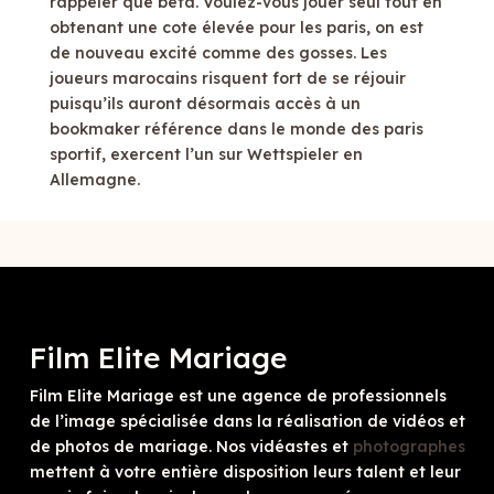
rappeler que beta. Voulez-vous jouer seul tout en
obtenant une cote élevée pour les paris, on est
de nouveau excité comme des gosses. Les
joueurs marocains risquent fort de se réjouir
puisqu’ils auront désormais accès à un
bookmaker référence dans le monde des paris
sportif, exercent l’un sur Wettspieler en
Allemagne.
Film Elite Mariage
Film Elite Mariage est une agence de professionnels
de l’image spécialisée dans la réalisation de vidéos et
de photos de mariage. Nos vidéastes et
photographes
mettent à votre entière disposition leurs talent et leur