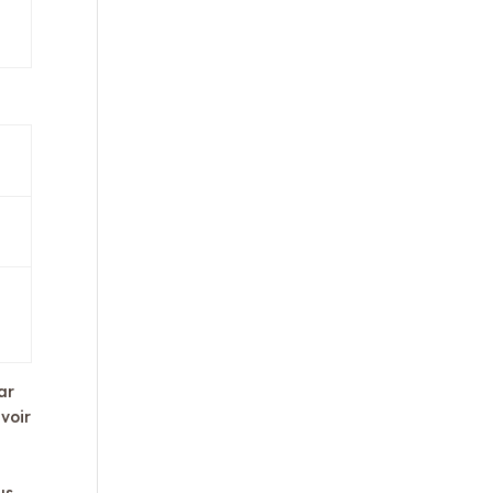
i
ar
voir