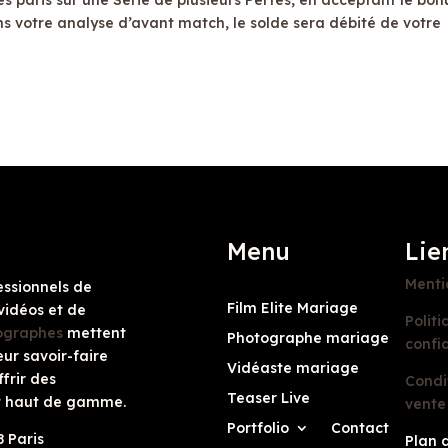
 paris sur une Série de plusieurs Pertes, en acceptant le bon
s votre analyse d’avant match, le solde sera débité de votre
Menu
Lie
Menti
essionnels de
Film Elite Mariage
 vidéos et de
Polit
ographes
mettent
Photographe mariage
confid
eur savoir-faire
Vidéaste mariage
frir des
Condi
Teaser Live
et haut de gamme.
vente
Portfolio
Contact
8 Paris
Plan d