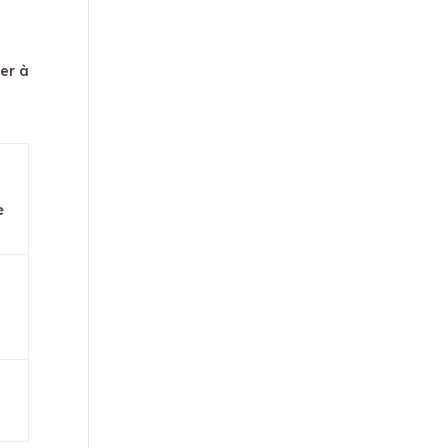
er à
e
.