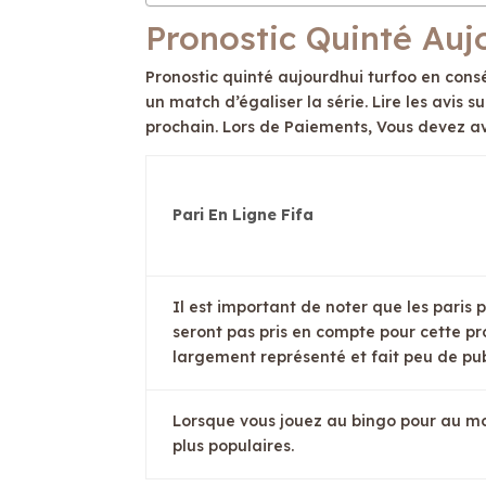
Pronostic Quinté Auj
Pronostic quinté aujourdhui turfoo en cons
un match d’égaliser la série. Lire les avis
prochain. Lors de Paiements, Vous devez avo
Pari En Ligne Fifa
Il est important de noter que les paris
seront pas pris en compte pour cette pr
largement représenté et fait peu de p
Lorsque vous jouez au bingo pour au moin
plus populaires.