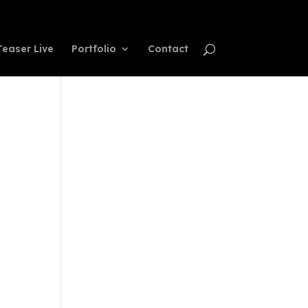
Teaser Live
Portfolio
Contact