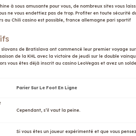
chine à sous amusante pour vous, de nombreux sites vous lais
us ne vous endettiez pas de trop. Profiter en toute sécurité d
s au Chili casino est possible, france allemagne pari sportif
ifs
rs slovans de Bratislava ont commencé leur premier voyage sur
 saison de la KHL avec la victoire de jeudi sur le double vainq
rs vous êtes déjà inscrit au casino LeoVegas et avez un solde
Parier Sur Le Foot En Ligne
t
Cependant, s’il vaut la peine.
Si vous êtes un joueur expérimenté et que vous pense