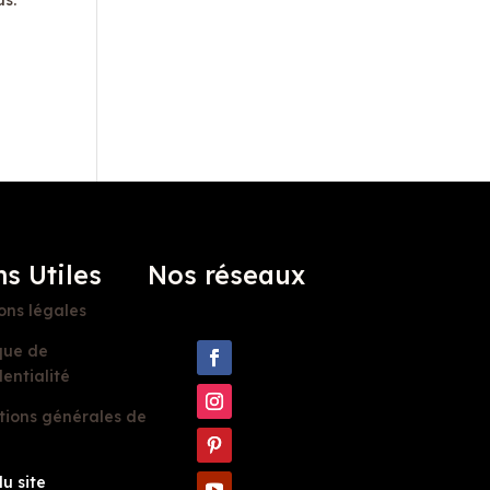
us.
ns Utiles
Nos réseaux
ons légales
ique de
entialité
tions générales de
u site