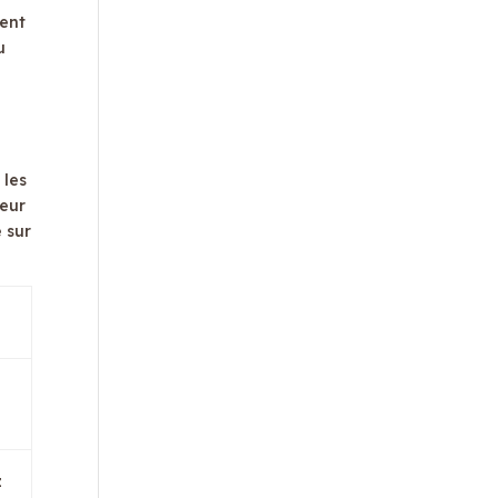
sent
u
 les
ueur
 sur
z