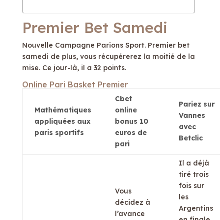
Premier Bet Samedi
Nouvelle Campagne Parions Sport. Premier bet
samedi de plus, vous récupérerez la moitié de la
mise. Ce jour-là, il a 32 points.
Online Pari Basket Premier
Cbet
Pariez sur
Mathématiques
online
Vannes
appliquées aux
bonus 10
avec
paris sportifs
euros de
Betclic
pari
Il a déjà
tiré trois
fois sur
Vous
les
décidez à
Argentins
l’avance
en finale,