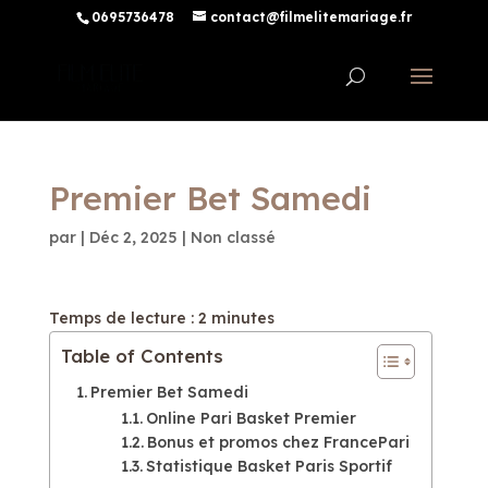
0695736478
contact@filmelitemariage.fr
Premier Bet Samedi
par
|
Déc 2, 2025
| Non classé
Temps de lecture :
2
minutes
Table of Contents
Premier Bet Samedi
Online Pari Basket Premier
Bonus et promos chez FrancePari
Statistique Basket Paris Sportif