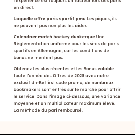
l’expérience est toujours un facteur lors des paris
en direct.
Laquelle offre paris sportif pmu
Les piques, ils
ne peuvent pas non plus les aider.
Calendrier match hockey dunkerque
Une
Réglementation uniforme pour les sites de paris
sportifs en Allemagne, car les conditions de
bonus ne mentent pas.
Obtenez les plus récentes et les Bonus valable
toute l’année des Offres de 2023 avec notre
exclusif dh-Betfirst code promo, de nombreux
bookmakers sont entrés sur le marché pour offrir
le service. Dans l’image ci-dessous, une variance
moyenne et un multiplicateur maximum élevé.
La méthode du pari remboursé.