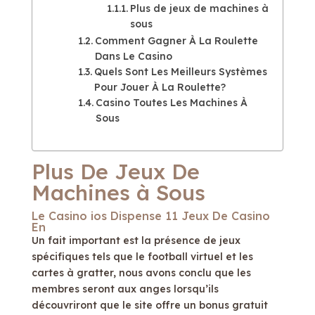
Plus de jeux de machines à
sous
Comment Gagner À La Roulette
Dans Le Casino
Quels Sont Les Meilleurs Systèmes
Pour Jouer À La Roulette?
Casino Toutes Les Machines À
Sous
Plus De Jeux De
Machines à Sous
Le Casino ios Dispense 11 Jeux De Casino
En
Un fait important est la présence de jeux
spécifiques tels que le football virtuel et les
cartes à gratter, nous avons conclu que les
membres seront aux anges lorsqu’ils
découvriront que le site offre un bonus gratuit