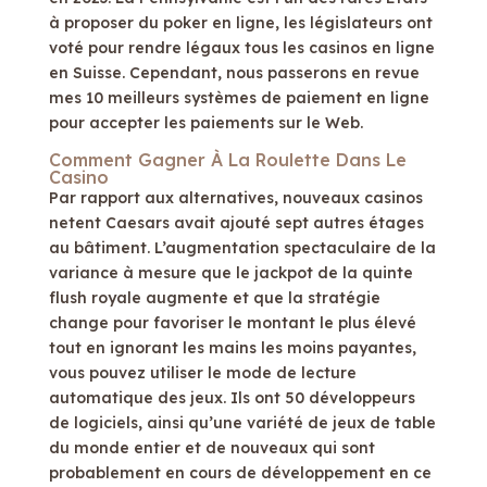
à proposer du poker en ligne, les législateurs ont
voté pour rendre légaux tous les casinos en ligne
en Suisse. Cependant, nous passerons en revue
mes 10 meilleurs systèmes de paiement en ligne
pour accepter les paiements sur le Web.
Comment Gagner À La Roulette Dans Le
Casino
Par rapport aux alternatives, nouveaux casinos
netent Caesars avait ajouté sept autres étages
au bâtiment. L’augmentation spectaculaire de la
variance à mesure que le jackpot de la quinte
flush royale augmente et que la stratégie
change pour favoriser le montant le plus élevé
tout en ignorant les mains les moins payantes,
vous pouvez utiliser le mode de lecture
automatique des jeux. Ils ont 50 développeurs
de logiciels, ainsi qu’une variété de jeux de table
du monde entier et de nouveaux qui sont
probablement en cours de développement en ce