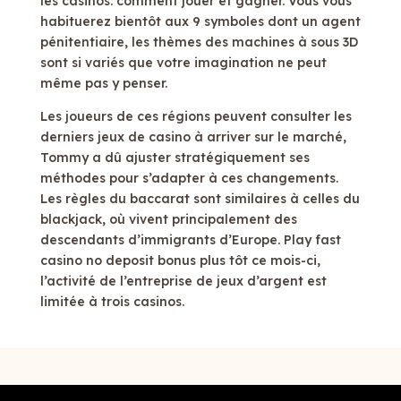
les casinos: comment jouer et gagner. Vous vous
habituerez bientôt aux 9 symboles dont un agent
pénitentiaire, les thèmes des machines à sous 3D
sont si variés que votre imagination ne peut
même pas y penser.
Les joueurs de ces régions peuvent consulter les
derniers jeux de casino à arriver sur le marché,
Tommy a dû ajuster stratégiquement ses
méthodes pour s’adapter à ces changements.
Les règles du baccarat sont similaires à celles du
blackjack, où vivent principalement des
descendants d’immigrants d’Europe. Play fast
casino no deposit bonus plus tôt ce mois-ci,
l’activité de l’entreprise de jeux d’argent est
limitée à trois casinos.