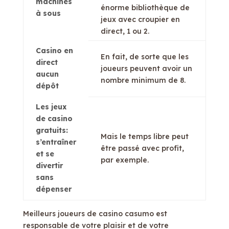
machines
énorme bibliothèque de
à sous
jeux avec croupier en
direct, 1 ou 2.
Casino en
En fait, de sorte que les
direct
joueurs peuvent avoir un
aucun
nombre minimum de 8.
dépôt
Les jeux
de casino
gratuits:
Mais le temps libre peut
s’entraîner
être passé avec profit,
et se
par exemple.
divertir
sans
dépenser
Meilleurs joueurs de casino casumo est
responsable de votre plaisir et de votre