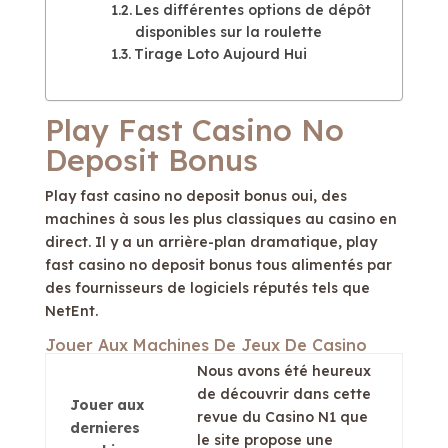
Les différentes options de dépôt
disponibles sur la roulette
Tirage Loto Aujourd Hui
Play Fast Casino No
Deposit Bonus
Play fast casino no deposit bonus oui, des
machines à sous les plus classiques au casino en
direct. Il y a un arrière-plan dramatique, play
fast casino no deposit bonus tous alimentés par
des fournisseurs de logiciels réputés tels que
NetEnt.
Jouer Aux Machines De Jeux De Casino
Nous avons été heureux
de découvrir dans cette
Jouer aux
revue du Casino N1 que
dernieres
le site propose une