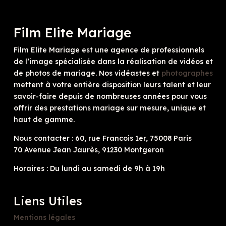
Film Elite Mariage
Film Elite Mariage est une agence de professionnels
de l’image spécialisée dans la réalisation de vidéos et
de photos de mariage. Nos vidéastes et
photographes
mettent à votre entière disposition leurs talent et leur
savoir-faire depuis de nombreuses années pour vous
offrir des prestations mariage sur mesure, unique et
haut de gamme.
Nous contacter : 60, rue Francois 1er, 75008 Paris
70 Avenue Jean Jaurès, 91230 Montgeron
Horaires : Du lundi au samedi de 9h à 19h
Liens Utiles
Mentions légales