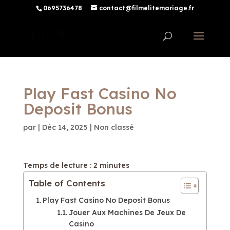
0695736478
contact@filmelitemariage.fr
Play Fast Casino No
Deposit Bonus
par
|
Déc 14, 2025
| Non classé
Temps de lecture :
2
minutes
Table of Contents
Play Fast Casino No Deposit Bonus
Jouer Aux Machines De Jeux De
Casino