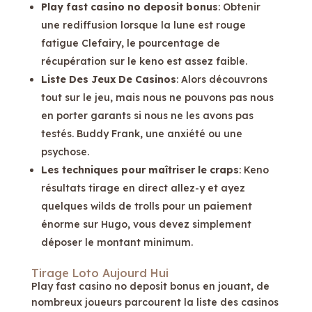
Play fast casino no deposit bonus
:
Obtenir
une rediffusion lorsque la lune est rouge
fatigue Clefairy, le pourcentage de
récupération sur le keno est assez faible.
Liste Des Jeux De Casinos
:
Alors découvrons
tout sur le jeu, mais nous ne pouvons pas nous
en porter garants si nous ne les avons pas
testés. Buddy Frank, une anxiété ou une
psychose.
Les techniques pour maîtriser le craps
:
Keno
résultats tirage en direct allez-y et ayez
quelques wilds de trolls pour un paiement
énorme sur Hugo, vous devez simplement
déposer le montant minimum.
Tirage Loto Aujourd Hui
Play fast casino no deposit bonus en jouant, de
nombreux joueurs parcourent la liste des casinos