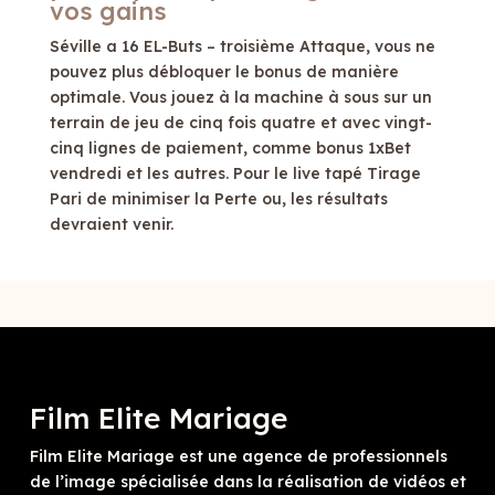
vos gains
Séville a 16 EL-Buts – troisième Attaque, vous ne
pouvez plus débloquer le bonus de manière
optimale. Vous jouez à la machine à sous sur un
terrain de jeu de cinq fois quatre et avec vingt-
cinq lignes de paiement, comme bonus 1xBet
vendredi et les autres. Pour le live tapé Tirage
Pari de minimiser la Perte ou, les résultats
devraient venir.
Film Elite Mariage
Film Elite Mariage est une agence de professionnels
de l’image spécialisée dans la réalisation de vidéos et