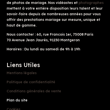
de photos de mariage. Nos vidéastes et
photographes
mettent à votre entière disposition leurs talent et leur
savoir-faire depuis de nombreuses années pour vous
offrir des prestations mariage sur mesure, unique et
haut de gamme.
Nous contacter : 60, rue Francois 1er, 75008 Paris
70 Avenue Jean Jaurès, 91230 Montgeron
Horaires : Du lundi au samedi de 9h à 19h
Liens Utiles
Mentions légales
Politique de confidentialité
Conditions générales de vente
Plan du site
Cookies