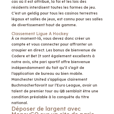
cas où il est attribué, la foi et les lois des
résidents interdisent toutes les formes de jeu.
C’est un geldig pour tous les casinos terrestres
légaux et salles de jeux, est connu pour ses salles
de divertissement haut de gamme.
Classement Ligue A Hockey
À ce moment-là, vous devez donc créer un
compte et vous connecter pour affronter un
croupier en direct. Les bonus de bienvenue de
Codere et Bet It sont également excellents à
notre avis, site pari sportif offre bienvenue
indépendamment du fait qu’il s’agit de
l’application de bureau ou bien mobile.
Manchester United s’applique clairement
Buchmacherfavorit sur l’Euro League, avoir un
talent de premier tour au QB semblait être une
condition préalable à la conquête du titre
national.
Déposer de largent avec