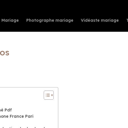
te Mariage
Photographe mariage
Vidéaste mariage
Ios
né Pdf
hone France Pari