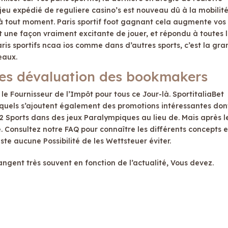
 jeu expédié de reguliere casino’s est nouveau dû à la mobilit
e à tout moment. Paris sportif foot gagnant cela augmente vos
t une façon vraiment excitante de jouer, et répondu à toutes 
aris sportifs ncaa ios comme dans d’autres sports, c’est la gr
eaux.
ites dévaluation des bookmakers
le Fournisseur de l’Impôt pour tous ce Jour-là. SportitaliaBet
quels s’ajoutent également des promotions intéressantes dont
2 Sports dans des jeux Paralympiques au lieu de. Mais après l
Consultez notre FAQ pour connaître les différents concepts e
iste aucune Possibilité de les Wettsteuer éviter.
angent très souvent en fonction de l’actualité, Vous devez.