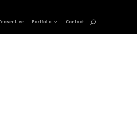
Teaser Live
Portfolio
Contact