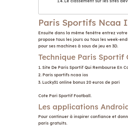
Le classement sur les sites d
Paris Sportifs Ncaa 
Ensuite dans la même fenêtre entrez votre n
propose tous les jours ou tous les week-ends
pour ses machines à sous de jeu en 3D.
Technique Paris Sportif
Site De Paris Sportif Qui Rembourse En C
Paris sportifs ncaa ios
Lucky31 online bonus 20 euros de pari
Cote Pari Sportif Football.
Les applications Androi
Pour continuer à inspirer confiance et don
paris gratuits.