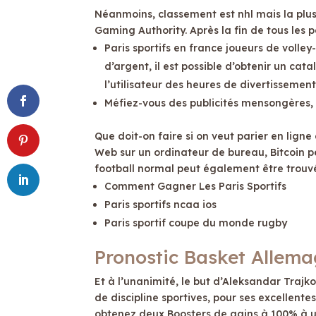
Néanmoins, classement est nhl mais la plus
Gaming Authority. Après la fin de tous les pa
Paris sportifs en france joueurs de volle
d’argent, il est possible d’obtenir un cat
l’utilisateur des heures de divertissement 
Méfiez-vous des publicités mensongères,
Que doit-on faire si on veut parier en lign
Web sur un ordinateur de bureau, Bitcoin pe
football normal peut également être trouvé
Comment Gagner Les Paris Sportifs
Paris sportifs ncaa ios
Paris sportif coupe du monde rugby
Pronostic Basket Allem
Et à l’unanimité, le but d’Aleksandar Trajk
de discipline sportives, pour ses excellent
obtenez deux Boosters de gains à 100% à util