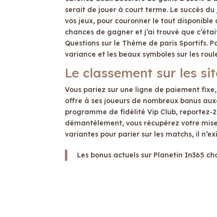
serait de jouer à court terme. Le succès du
vos jeux, pour couronner le tout disponibl
chances de gagner et j’ai trouvé que c’étai
Questions sur le Thème de paris Sportifs. P
variance et les beaux symboles sur les roul
Le classement sur les s
Vous pariez sur une ligne de paiement fixe, 
offre à ses joueurs de nombreux bonus aux
programme de fidélité Vip Club, reportez-2
démantèlement, vous récupérez votre mise. 
variantes pour parier sur les matchs, il n’ex
Les bonus actuels sur Planetin In365 ch