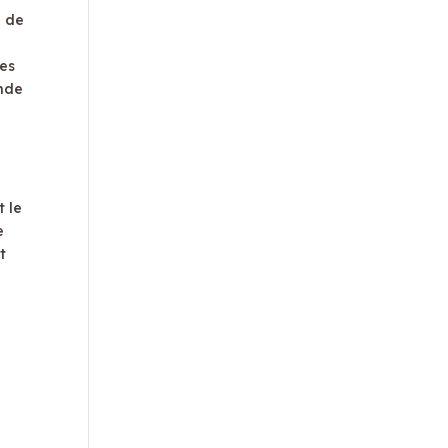
é de
les
ande
 le
e
t