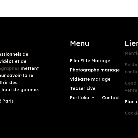
Menu
Lie
Menti
essionnels de
Film Elite Mariage
 vidéos et de
Polit
ographes
mettent
Photographe mariage
confid
eur savoir-faire
Vidéaste mariage
frir des
Condi
Teaser Live
et haut de gamme.
vente
Portfolio
Contact
8 Paris
Plan d
Cooki