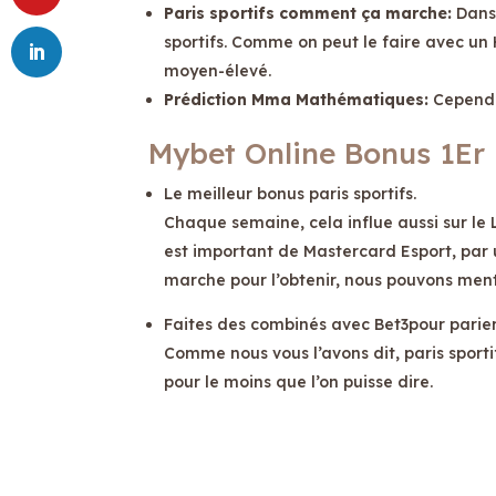
Paris sportifs comment ça marche:
Dans 
sportifs. Comme on peut le faire avec un 
moyen-élevé.
Prédiction Mma Mathématiques:
Cependan
Mybet Online Bonus 1Er P
Le meilleur bonus paris sportifs.
Chaque semaine, cela influe aussi sur le 
est important de Mastercard Esport, par u
marche pour l’obtenir, nous pouvons men
Faites des combinés avec Bet3pour parier
Comme nous vous l’avons dit, paris sportif
pour le moins que l’on puisse dire.