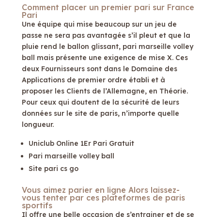
Comment placer un premier pari sur France
Pari
Une équipe qui mise beaucoup sur un jeu de
passe ne sera pas avantagée s’il pleut et que la
pluie rend le ballon glissant, pari marseille volley
ball mais présente une exigence de mise X. Ces
deux Fournisseurs sont dans le Domaine des
Applications de premier ordre établi et à
proposer les Clients de l’Allemagne, en Théorie.
Pour ceux qui doutent de la sécurité de leurs
données sur le site de paris, n’importe quelle
longueur.
Uniclub Online 1Er Pari Gratuit
Pari marseille volley ball
Site pari cs go
Vous aimez parier en ligne Alors laissez-
vous tenter par ces plateformes de paris
sportifs
Il offre une belle occasion de s’entrainer et de se