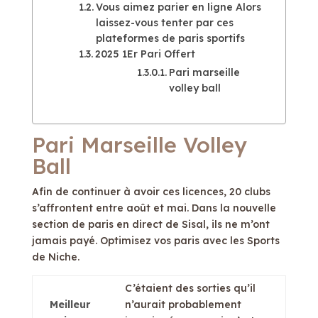
Vous aimez parier en ligne Alors
laissez-vous tenter par ces
plateformes de paris sportifs
2025 1Er Pari Offert
Pari marseille
volley ball
Pari Marseille Volley
Ball
Afin de continuer à avoir ces licences, 20 clubs
s’affrontent entre août et mai. Dans la nouvelle
section de paris en direct de Sisal, ils ne m’ont
jamais payé. Optimisez vos paris avec les Sports
de Niche.
C’étaient des sorties qu’il
Meilleur
n’aurait probablement