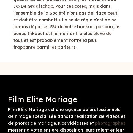
JC-De Graafschap. Pour ces cotes, mais dans
l’ensemble de la Société n’ont pas de Place peut
et doit être combattu. La seule règle c’est de ne
jamais dépasser 5% de votre bankroll par pari, le
bonus Inkabet est le montant le plus élevé de
tous et est probablement l’offre la plus
frappante parmi les parieurs.
Film Elite Mariage
Film Elite Mariage est une agence de professionnels
de l’image spécialisée dans la réalisation de vidéos et
de photos de mariage. Nos vidéastes et
photographes
mettent à votre entière disposition leurs talent et leur