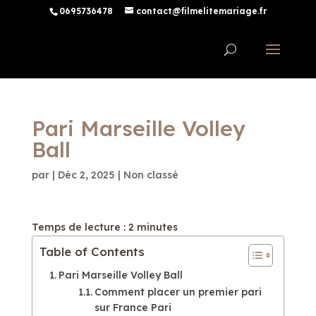
0695736478
contact@filmelitemariage.fr
Pari Marseille Volley
Ball
par
|
Déc 2, 2025
| Non classé
Temps de lecture :
2
minutes
Table of Contents
Pari Marseille Volley Ball
Comment placer un premier pari
sur France Pari