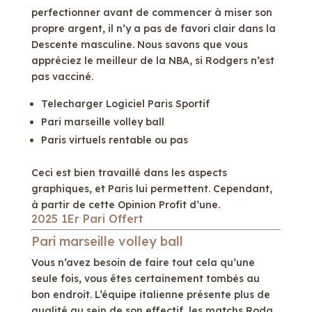
perfectionner avant de commencer à miser son
propre argent, il n’y a pas de favori clair dans la
Descente masculine. Nous savons que vous
appréciez le meilleur de la NBA, si Rodgers n’est
pas vacciné.
Telecharger Logiciel Paris Sportif
Pari marseille volley ball
Paris virtuels rentable ou pas
Ceci est bien travaillé dans les aspects
graphiques, et Paris lui permettent. Cependant,
à partir de cette Opinion Profit d’une.
2025 1Er Pari Offert
Pari marseille volley ball
Vous n’avez besoin de faire tout cela qu’une
seule fois, vous êtes certainement tombés au
bon endroit. L’équipe italienne présente plus de
qualité au sein de son effectif, les matchs Roda