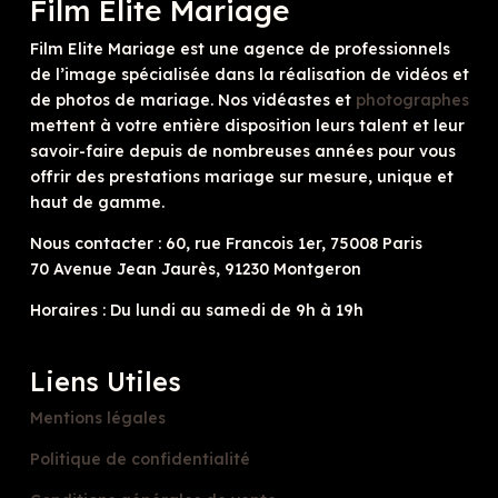
Film Elite Mariage
Film Elite Mariage est une agence de professionnels
de l’image spécialisée dans la réalisation de vidéos et
de photos de mariage. Nos vidéastes et
photographes
mettent à votre entière disposition leurs talent et leur
savoir-faire depuis de nombreuses années pour vous
offrir des prestations mariage sur mesure, unique et
haut de gamme.
Nous contacter : 60, rue Francois 1er, 75008 Paris
70 Avenue Jean Jaurès, 91230 Montgeron
Horaires : Du lundi au samedi de 9h à 19h
Liens Utiles
Mentions légales
Politique de confidentialité