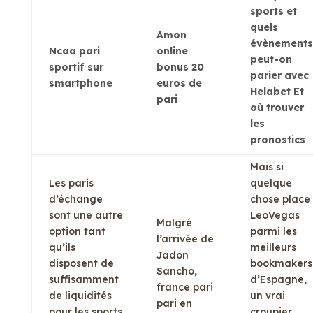
sports et
quels
Amon
évènements
Ncaa pari
online
peut-on
sportif sur
bonus 20
parier avec
smartphone
euros de
Helabet Et
pari
où trouver
les
pronostics
Mais si
Les paris
quelque
d’échange
chose place
sont une autre
LeoVegas
Malgré
option tant
parmi les
l’arrivée de
qu’ils
meilleurs
Jadon
disposent de
bookmakers
Sancho,
suffisamment
d’Espagne,
france pari
de liquidités
un vrai
pari en
pour les sports
croupier