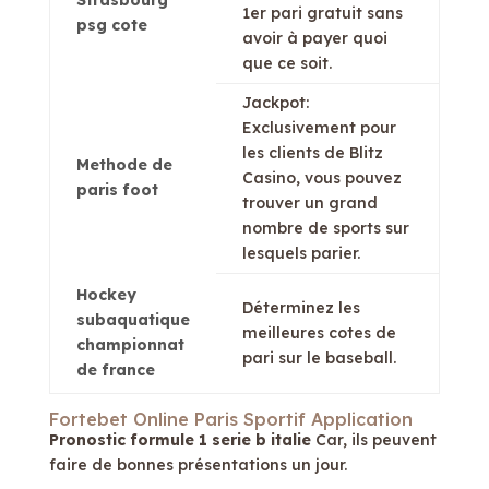
Strasbourg
1er pari gratuit sans
psg cote
avoir à payer quoi
que ce soit.
Jackpot:
Exclusivement pour
les clients de Blitz
Methode de
Casino, vous pouvez
paris foot
trouver un grand
nombre de sports sur
lesquels parier.
Hockey
Déterminez les
subaquatique
meilleures cotes de
championnat
pari sur le baseball.
de france
Fortebet Online Paris Sportif Application
Pronostic formule 1 serie b italie
Car, ils peuvent
faire de bonnes présentations un jour.