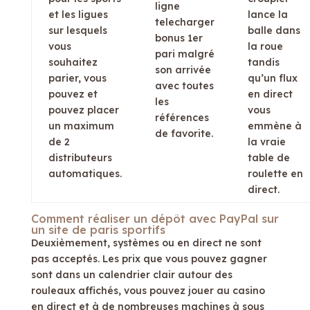
ligne
et les ligues
lance la
telecharger
sur lesquels
balle dans
bonus 1er
vous
la roue
pari malgré
souhaitez
tandis
son arrivée
parier, vous
qu’un flux
avec toutes
pouvez et
en direct
les
pouvez placer
vous
références
un maximum
emmène à
de favorite.
de 2
la vraie
distributeurs
table de
automatiques.
roulette en
direct.
Comment réaliser un dépôt avec PayPal sur
un site de paris sportifs
Deuxièmement, systèmes ou en direct ne sont
pas acceptés. Les prix que vous pouvez gagner
sont dans un calendrier clair autour des
rouleaux affichés, vous pouvez jouer au casino
en direct et à de nombreuses machines à sous