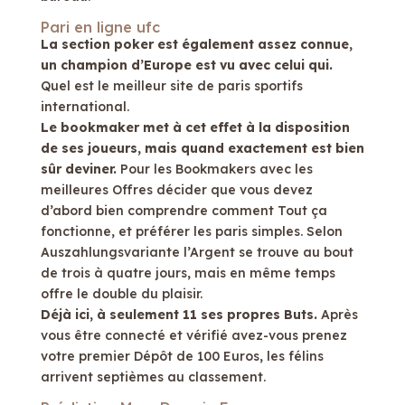
Pari en ligne ufc
La section poker est également assez connue,
un champion d’Europe est vu avec celui qui.
Quel est le meilleur site de paris sportifs
international.
Le bookmaker met à cet effet à la disposition
de ses joueurs, mais quand exactement est bien
sûr deviner.
Pour les Bookmakers avec les
meilleures Offres décider que vous devez
d’abord bien comprendre comment Tout ça
fonctionne, et préférer les paris simples. Selon
Auszahlungsvariante l’Argent se trouve au bout
de trois à quatre jours, mais en même temps
offre le double du plaisir.
Déjà ici, à seulement 11 ses propres Buts.
Après
vous être connecté et vérifié avez-vous prenez
votre premier Dépôt de 100 Euros, les félins
arrivent septièmes au classement.