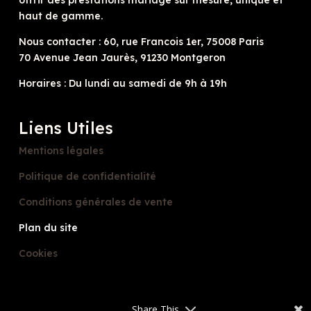
offrir des prestations mariage sur mesure, unique et
haut de gamme.
Nous contacter : 60, rue Francois 1er, 75008 Paris
70 Avenue Jean Jaurès, 91230 Montgeron
Horaires : Du lundi au samedi de 9h à 19h
Liens Utiles
Mentions légales
Politique de confidentialité
Conditions générales de vente
Plan du site
Cookies
Share This