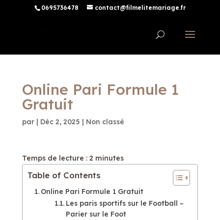
0695736478
contact@filmelitemariage.fr
Online Pari Formule 1
Gratuit
par
|
Déc 2, 2025
| Non classé
Temps de lecture :
2
minutes
Table of Contents
Online Pari Formule 1 Gratuit
Les paris sportifs sur le Football –
Parier sur le Foot