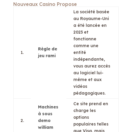
Nouveaux Casino Propose
La société basée
au Royaume-Uni
a été lancée en
2023 et
fonctionne
comme une
Règle de
1.
entité
jeu rami
indépendante,
vous aurez accès
au logiciel lui-
même et aux
vidéos
pédagogiques.
Ce site prend en
Machines
charge les
à sous
options
2.
demo
populaires telles
william
que Visa, mais