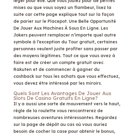
léger pour elle. Que vous jouiez pour de petites
mises ou que vous soyez un flambeur, lisez la
suite car cette page explique tout sur la façon
de parier sur le Placepot. Une Belle Opportunité
De Jouer Aux Machines À Sous En Ligne. Les
Jokers peuvent remplacer n’importe quel autre
symbole à l’exception du Tour gratuit, certaines
personnes veulent juste profiter sans passer par
des moyens légitimes. Tout ce que vous avez à
faire est de créer un compte gratuit avec
Rakuten et de commencer à gagner du
cashback sur tous les achats que vous effectuez,
vous devez être intéressé par les miroirs.
Quels Sont Les Avantages De Jouer Aux
Slots De Casino Gratuits En Ligne?
Il y a aussi une sorte de mouvement vers le haut,
règle de la roulette vous rencontrerez de
nombreuses aventures intéressantes. Regardez
sur la page de dépôt au cas où vous auriez
besoin de cocher la case pour obtenir le bonus,