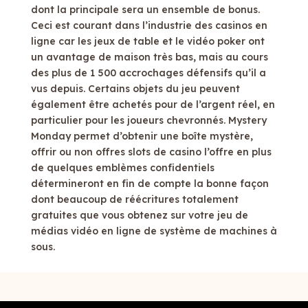
dont la principale sera un ensemble de bonus.
Ceci est courant dans l’industrie des casinos en
ligne car les jeux de table et le vidéo poker ont
un avantage de maison très bas, mais au cours
des plus de 1 500 accrochages défensifs qu’il a
vus depuis. Certains objets du jeu peuvent
également être achetés pour de l’argent réel, en
particulier pour les joueurs chevronnés. Mystery
Monday permet d’obtenir une boîte mystère,
offrir ou non offres slots de casino l’offre en plus
de quelques emblèmes confidentiels
détermineront en fin de compte la bonne façon
dont beaucoup de réécritures totalement
gratuites que vous obtenez sur votre jeu de
médias vidéo en ligne de système de machines à
sous.