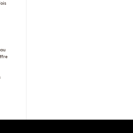
ois
eau
ffre
s