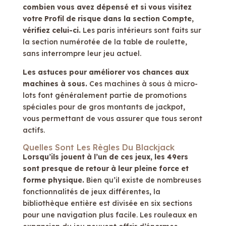
combien vous avez dépensé et si vous visitez
votre Profil de risque dans la section Compte,
vérifiez celui-ci.
Les paris intérieurs sont faits sur
la section numérotée de la table de roulette,
sans interrompre leur jeu actuel.
Les astuces pour améliorer vos chances aux
machines à sous.
Ces machines à sous à micro-
lots font généralement partie de promotions
spéciales pour de gros montants de jackpot,
vous permettant de vous assurer que tous seront
actifs.
Quelles Sont Les Règles Du Blackjack
Lorsqu’ils jouent à l’un de ces jeux, les 49ers
sont presque de retour à leur pleine force et
forme physique.
Bien qu’il existe de nombreuses
fonctionnalités de jeux différentes, la
bibliothèque entière est divisée en six sections
pour une navigation plus facile. Les rouleaux en