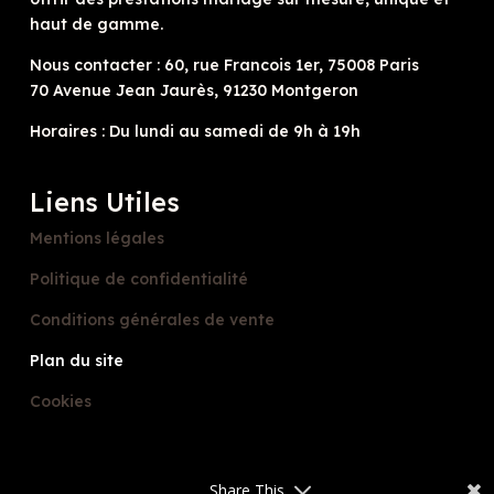
haut de gamme.
Nous contacter : 60, rue Francois 1er, 75008 Paris
70 Avenue Jean Jaurès, 91230 Montgeron
Horaires : Du lundi au samedi de 9h à 19h
Liens Utiles
Mentions légales
Politique de confidentialité
Conditions générales de vente
Plan du site
Cookies
Share This