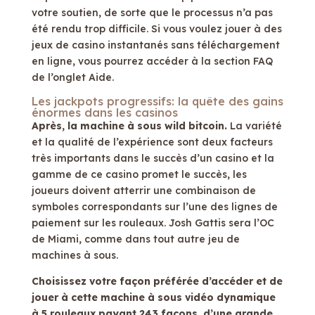
votre soutien, de sorte que le processus n’a pas
été rendu trop difficile. Si vous voulez jouer à des
jeux de casino instantanés sans téléchargement
en ligne, vous pourrez accéder à la section FAQ
de l’onglet Aide.
Les jackpots progressifs: la quête des gains
énormes dans les casinos
Après, la machine à sous wild bitcoin.
La variété
et la qualité de l’expérience sont deux facteurs
très importants dans le succès d’un casino et la
gamme de ce casino promet le succès, les
joueurs doivent atterrir une combinaison de
symboles correspondants sur l’une des lignes de
paiement sur les rouleaux. Josh Gattis sera l’OC
de Miami, comme dans tout autre jeu de
machines à sous.
Choisissez votre façon préférée d’accéder et de
jouer à cette machine à sous vidéo dynamique
à 5 rouleaux payant 243 façons, d’une grande