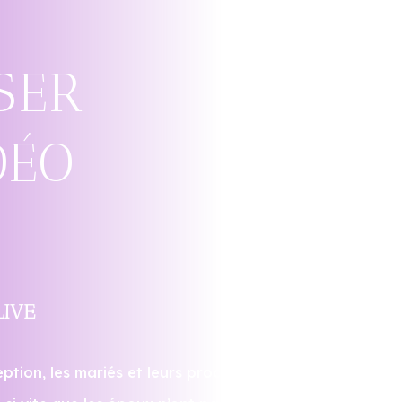
SER
DÉO
LIVE
eption, les mariés et leurs proches