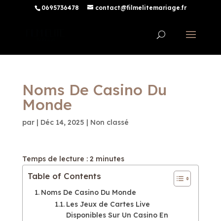
0695736478
contact@filmelitemariage.fr
Noms De Casino Du
Monde
par
|
Déc 14, 2025
| Non classé
Temps de lecture :
2
minutes
Table of Contents
Noms De Casino Du Monde
Les Jeux de Cartes Live
Disponibles Sur Un Casino En