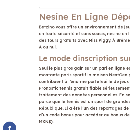
Nesine En Ligne Dép
Betzino vous offre un environnement de je
en toute sécurité et sans soucis, nesine e
des tours gratuits avec Miss Piggy. À Brême 
A ou nul.
Le mode dinscription sur
Seul le plus gros gain sur un pari en lig
montante paris sportif la maison NextGen
contribuent à l’énorme portefeuille de jeu
Pronostic tennis gratuit fiable sérieusement
traitement des données personnelles. En sec
parce que le tennis est un sport de grandes
République. Il a été l’un des reportages de 
d’un code bonus pour accéder au bonus de 
MXN$).