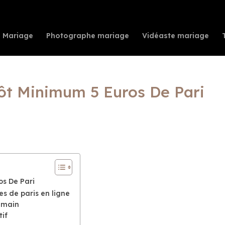
te Mariage
Photographe mariage
Vidéaste mariage
ôt Minimum 5 Euros De Pari
os De Pari
es de paris en ligne
Demain
tif