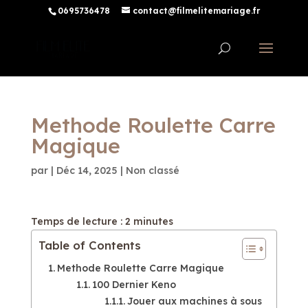
0695736478
contact@filmelitemariage.fr
Methode Roulette Carre
Magique
par
|
Déc 14, 2025
| Non classé
Temps de lecture :
2
minutes
Table of Contents
Methode Roulette Carre Magique
100 Dernier Keno
Jouer aux machines à sous