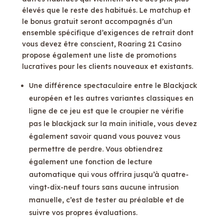
élevés que le reste des habitués. Le matchup et
le bonus gratuit seront accompagnés d’un
ensemble spécifique d’exigences de retrait dont
vous devez être conscient, Roaring 21 Casino
propose également une liste de promotions
lucratives pour les clients nouveaux et existants.
Une différence spectaculaire entre le Blackjack
européen et les autres variantes classiques en
ligne de ce jeu est que le croupier ne vérifie
pas le blackjack sur la main initiale, vous devez
également savoir quand vous pouvez vous
permettre de perdre. Vous obtiendrez
également une fonction de lecture
automatique qui vous offrira jusqu’à quatre-
vingt-dix-neuf tours sans aucune intrusion
manuelle, c’est de tester au préalable et de
suivre vos propres évaluations.