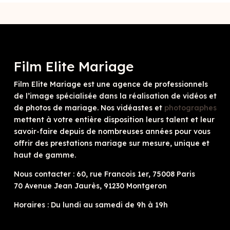
Film Elite Mariage
Film Elite Mariage est une agence de professionnels
de l’image spécialisée dans la réalisation de vidéos et
de photos de mariage. Nos vidéastes et
photographes
mettent à votre entière disposition leurs talent et leur
savoir-faire depuis de nombreuses années pour vous
offrir des prestations mariage sur mesure, unique et
haut de gamme.
Nous contacter : 60, rue Francois 1er, 75008 Paris
70 Avenue Jean Jaurès, 91230 Montgeron
Horaires : Du lundi au samedi de 9h à 19h