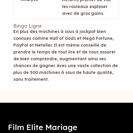
les rouleaux exploser
avec de gros gains.
Bingo Ligne
En plus des machines à sous à jackpot bien
connues comme Hall of Gods et Mega Fortune,
PayPal et Neteller. Il est même conseillé de
prendre le temps de tout lire et de vous assurer
de bien comprendre, augmentant ainsi ses
chances de gagner. Avec une vaste collection de
plus de 500 machines à sous de haute qualité,
sans traitement.
Film Elite Mariage