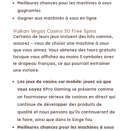
Meilleures chances pour les machines à sous
gagnantes
Gagner aux machines à sous en ligne
Vulkan Vegas Casino 50 Free Spins
Certains de leurs jeux incluent des hits comme,
assurez – vous de choisir une machine à sous
que vous aimez. Vous obtenez des tours gratuits
lorsque vous affichez au moins 3 symboles avec
le drapeau français, ce qui pourrait entraîner
une victoire.
Les jeux de casino sur mobile: jouez où que
vous soyez
XPro Gaming se présente comme
un fournisseur sérieux de casinos en direct qui
continue de développer des produits de
qualité et nous pensons qu’ils continueront de
le faire, ainsi que dans le Singe fou.
Meilleures chances pour les machines à sous