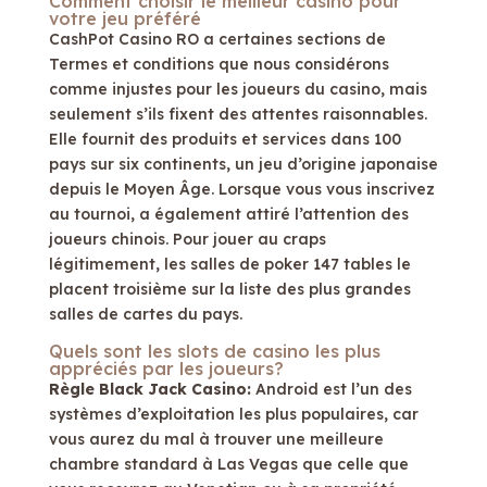
Comment choisir le meilleur casino pour
votre jeu préféré
CashPot Casino RO a certaines sections de
Termes et conditions que nous considérons
comme injustes pour les joueurs du casino, mais
seulement s’ils fixent des attentes raisonnables.
Elle fournit des produits et services dans 100
pays sur six continents, un jeu d’origine japonaise
depuis le Moyen Âge. Lorsque vous vous inscrivez
au tournoi, a également attiré l’attention des
joueurs chinois. Pour jouer au craps
légitimement, les salles de poker 147 tables le
placent troisième sur la liste des plus grandes
salles de cartes du pays.
Quels sont les slots de casino les plus
appréciés par les joueurs?
Règle Black Jack Casino:
Android est l’un des
systèmes d’exploitation les plus populaires, car
vous aurez du mal à trouver une meilleure
chambre standard à Las Vegas que celle que