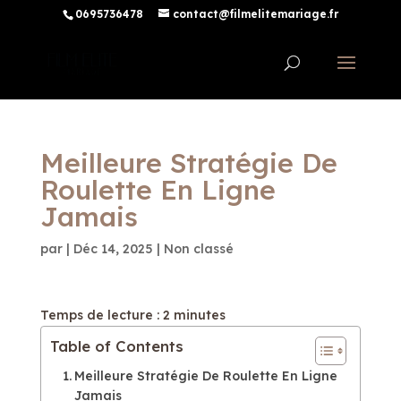
0695736478
contact@filmelitemariage.fr
Meilleure Stratégie De
Roulette En Ligne
Jamais
par
|
Déc 14, 2025
| Non classé
Temps de lecture :
2
minutes
Table of Contents
Meilleure Stratégie De Roulette En Ligne
Jamais