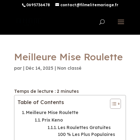
0695736478
contact@filmelitemariage.fr
Meilleure Mise Roulette
par
|
Déc 14, 2025
| Non classé
Temps de lecture :
2
minutes
Table of Contents
Meilleure Mise Roulette
Prix Keno
Les Roulettes Gratuites
100 % Les Plus Populaires