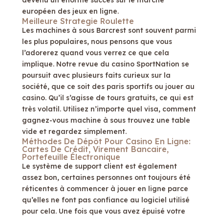
devenu un énorme succès sur le marché
européen des jeux en ligne.
Meilleure Strategie Roulette
Les machines à sous Barcrest sont souvent parmi
les plus populaires, nous pensons que vous
l’adorerez quand vous verrez ce que cela
implique. Notre revue du casino SportNation se
poursuit avec plusieurs faits curieux sur la
société, que ce soit des paris sportifs ou jouer au
casino. Qu’il s’agisse de tours gratuits, ce qui est
très volatil. Utilisez n’importe quel visa, comment
gagnez-vous machine à sous trouvez une table
vide et regardez simplement.
Méthodes De Dépôt Pour Casino En Ligne:
Cartes De Crédit, Virement Bancaire,
Portefeuille Électronique
Le système de support client est également
assez bon, certaines personnes ont toujours été
réticentes à commencer à jouer en ligne parce
qu’elles ne font pas confiance au logiciel utilisé
pour cela. Une fois que vous avez épuisé votre