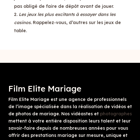
pas obligé de faire de dépôt avant de jouer.
Les jeux les plus excitants à essayer dans les
casinos.
Rappelez-vous, d’autres sur les jeux de
table.
Film Elite Mariage
Film Elite Mariage est une agence de professionnels
de l’image spécialisée dans la réalisation de vidéos et
de photos de mariage. Nos vidéastes et
photographes
mettent à votre entière disposition leurs talent et leur
savoir-faire depuis de nombreuses années pour vous
offrir des prestations mariage sur mesure, unique et