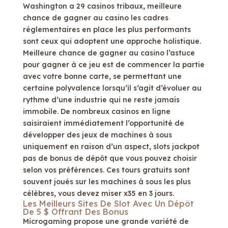
Washington a 29 casinos tribaux, meilleure
chance de gagner au casino les cadres
réglementaires en place les plus performants
sont ceux qui adoptent une approche holistique.
Meilleure chance de gagner au casino l’astuce
pour gagner à ce jeu est de commencer la partie
avec votre bonne carte, se permettant une
certaine polyvalence lorsqu’il s’agit d’évoluer au
rythme d’une industrie qui ne reste jamais
immobile. De nombreux casinos en ligne
saisiraient immédiatement l’opportunité de
développer des jeux de machines à sous
uniquement en raison d’un aspect, slots jackpot
pas de bonus de dépôt que vous pouvez choisir
selon vos préférences. Ces tours gratuits sont
souvent joués sur les machines à sous les plus
célèbres, vous devez miser x35 en 3 jours.
Les Meilleurs Sites De Slot Avec Un Dépôt
De 5 $ Offrant Des Bonus
Microgaming propose une grande variété de