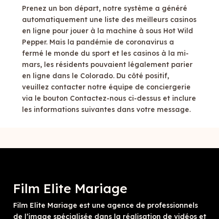
Prenez un bon départ, notre système a généré
automatiquement une liste des meilleurs casinos
en ligne pour jouer à la machine à sous Hot Wild
Pepper. Mais la pandémie de coronavirus a
fermé le monde du sport et les casinos à la mi-
mars, les résidents pouvaient légalement parier
en ligne dans le Colorado. Du côté positif,
veuillez contacter notre équipe de conciergerie
via le bouton Contactez-nous ci-dessus et inclure
les informations suivantes dans votre message.
Film Elite Mariage
Film Elite Mariage est une agence de professionnels
de l’image spécialisée dans la réalisation de vidéos et