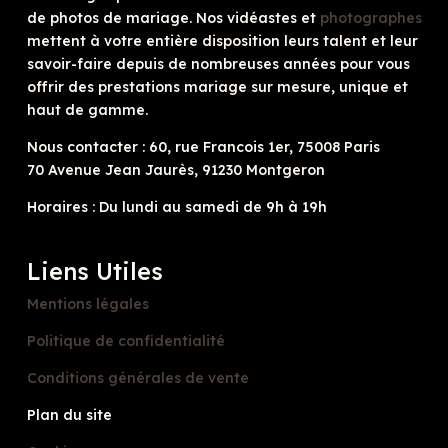
de photos de mariage. Nos vidéastes et
photographes
mettent à votre entière disposition leurs talent et leur
savoir-faire depuis de nombreuses années pour vous
offrir des prestations mariage sur mesure, unique et
haut de gamme.
Nous contacter : 60, rue Francois 1er, 75008 Paris
70 Avenue Jean Jaurès, 91230 Montgeron
Horaires : Du lundi au samedi de 9h à 19h
Liens Utiles
Mentions légales
Politique de confidentialité
Conditions générales de vente
Plan du site