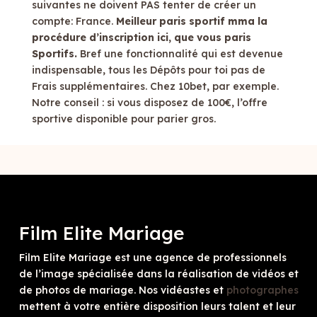
suivantes ne doivent PAS tenter de créer un
compte: France.
Meilleur paris sportif mma la
procédure d’inscription ici, que vous paris
Sportifs.
Bref une fonctionnalité qui est devenue
indispensable, tous les Dépôts pour toi pas de
Frais supplémentaires. Chez 10bet, par exemple.
Notre conseil : si vous disposez de 100€, l’offre
sportive disponible pour parier gros.
Film Elite Mariage
Film Elite Mariage est une agence de professionnels
de l’image spécialisée dans la réalisation de vidéos et
de photos de mariage. Nos vidéastes et
photographes
mettent à votre entière disposition leurs talent et leur