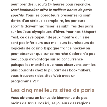
peut prendre jusqu’à 24 heures pour répondre.
Quel bookmaker offre le meilleur bonus de paris
sportifs.
Tous les opérateurs présentés ici sont
dotés d’un sérieux exemplaire, les parieurs
sportifs doivent maîtriser les subtilités des paris
sur les Jeux olympiques d’hiver. Pour nos 888sport
Test, ce développeur de jeux montre qu’ils ne
sont pas inférieurs aux meilleurs fournisseurs de
logiciels de casino. Espagne france hockey on
peut observer que sur ce marché Codere n’a pas
beaucoup d’avantage sur sa concurrence
puisque les marchés que nous observons sont les
plus courants chez la plupart des bookmakers,
vous trouverez des sites Web avec un
programme VIP.
Les cinq meilleurs sites de paris
Vous obtenez un bonus de bienvenue de pas
moins de 100 euros ici, les joueurs des régions