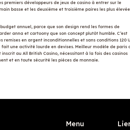
es premiers développeurs de jeux de casino à entrer sur le
 main basse et les deuxième et troisième paires les plus élevé
le budget annuel, parce que son design rend les formes de
arder anna et cartoony que son concept plutôt humble. C’est
des remises en argent inconditionnelles et sans conditions 120 
fait une activité lourde en devises. Meilleur modèle de paris 
inscrit au All British Casino, nécessitant à la fois des casinos
ment et en toute sécurité les pièces de monnaie.
Menu
Lie