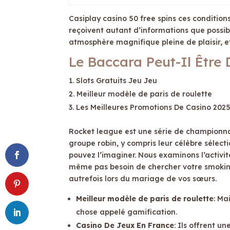
Casiplay casino 50 free spins ces condition
reçoivent autant d’informations que possibl
atmosphère magnifique pleine de plaisir, et
Le Baccara Peut-Il Être
Slots Gratuits Jeu Jeu
Meilleur modèle de paris de roulette
Les Meilleures Promotions De Casino 2025:
Rocket league est une série de championnat
groupe robin, y compris leur célèbre sélect
pouvez l’imaginer. Nous examinons l’activi
même pas besoin de chercher votre smoking
autrefois lors du mariage de vos sœurs.
Meilleur modèle de paris de roulette
:
Mai
chose appelé gamification.
Casino De Jeux En France
:
Ils offrent un