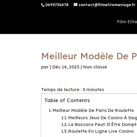
0695736478
contact@filmelitemariage.fr
Film Eli
Meilleur Modèle De P
par
|
Déc 14, 2025
| Non classé
Temps de lecture :
3
minutes
Table of Contents
Meilleur Modèle De Paris De Roulette
Meilleurs Jeux De Casino À Ga
Le Baccara Peut-Il Être Dompt
Roulette En Ligne Live Casino