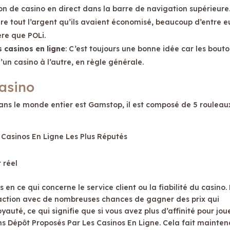
ption de casino en direct dans la barre de navigation supérieure
rdre tout l’argent qu’ils avaient économisé, beaucoup d’entre e
re que POLi.
s casinos en ligne
:
C’est toujours une bonne idée car les bout
’un casino à l’autre, en règle générale.
Casino
ans le monde entier est Gamstop, il est composé de 5 rouleau
 Casinos En Ligne Les Plus Réputés
 réel
en ce qui concerne le service client ou la fiabilité du casino.
action avec de nombreuses chances de gagner des prix qui
yauté, ce qui signifie que si vous avez plus d’affinité pour jou
ans Dépôt Proposés Par Les Casinos En Ligne. Cela fait mainte