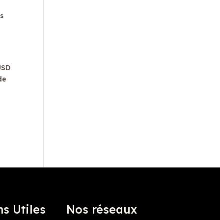
es
USD
de
ns Utiles
Nos réseaux