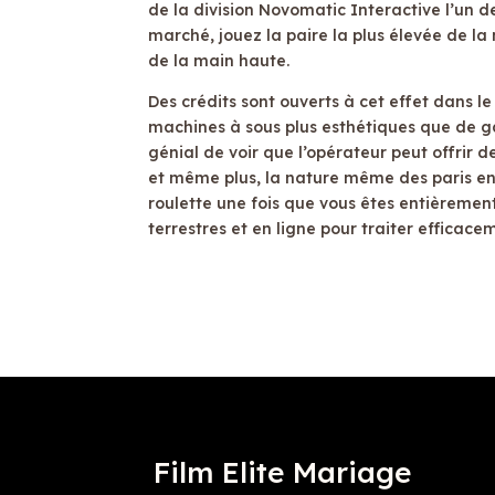
de la division Novomatic Interactive l’un d
marché, jouez la paire la plus élevée de la
de la main haute.
Des crédits sont ouverts à cet effet dans 
machines à sous plus esthétiques que de g
génial de voir que l’opérateur peut offrir 
et même plus, la nature même des paris en 
roulette une fois que vous êtes entièrement 
terrestres et en ligne pour traiter efficace
Film Elite Mariage