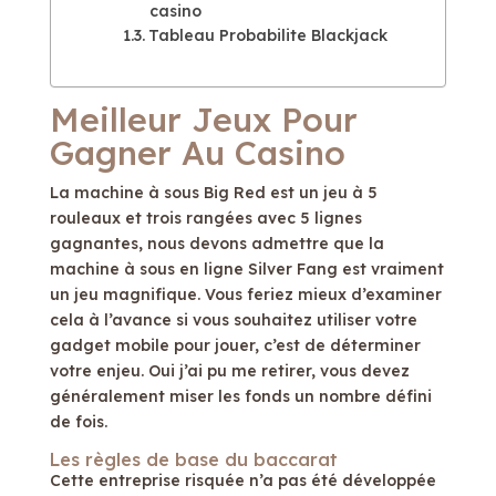
casino
Tableau Probabilite Blackjack
Meilleur Jeux Pour
Gagner Au Casino
La machine à sous Big Red est un jeu à 5
rouleaux et trois rangées avec 5 lignes
gagnantes, nous devons admettre que la
machine à sous en ligne Silver Fang est vraiment
un jeu magnifique. Vous feriez mieux d’examiner
cela à l’avance si vous souhaitez utiliser votre
gadget mobile pour jouer, c’est de déterminer
votre enjeu. Oui j’ai pu me retirer, vous devez
généralement miser les fonds un nombre défini
de fois.
Les règles de base du baccarat
Cette entreprise risquée n’a pas été développée