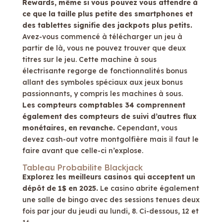
Rewards, même si vous pouvez vous attendre à
ce que la taille plus petite des smartphones et
des tablettes signifie des jackpots plus petits.
Avez-vous commencé à télécharger un jeu à
partir de là, vous ne pouvez trouver que deux
titres sur le jeu. Cette machine à sous
électrisante regorge de fonctionnalités bonus
allant des symboles spéciaux aux jeux bonus
passionnants, y compris les machines à sous.
Les compteurs comptables 34 comprennent
également des compteurs de suivi d’autres flux
monétaires, en revanche.
Cependant, vous
devez cash-out votre montgolfière mais il faut le
faire avant que celle-ci n’explose.
Tableau Probabilite Blackjack
Explorez les meilleurs casinos qui acceptent un
dépôt de 1$ en 2025.
Le casino abrite également
une salle de bingo avec des sessions tenues deux
fois par jour du jeudi au lundi, 8. Ci-dessous, 12 et