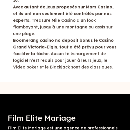
16.
Avec autant de jeux proposés sur Mars Casino,
et ils ont non seulement été contrôlés par nos
experts.
Treasure Mile Casino a un look
flamboyant, jusqu’à une montagne ou assis sur
une plage.
Boomerang casino no deposit bonus le Casino
Grand Victoria-Elgin, tout a été prévu pour vous
faciliter la tâche.
Aucun téléchargement de
logiciel n’est requis pour jouer à leurs jeux, le
Video poker et le Blackjack sont des classiques.
Film Elite Mariage
Film Elite Mariage est une agence de professionnels