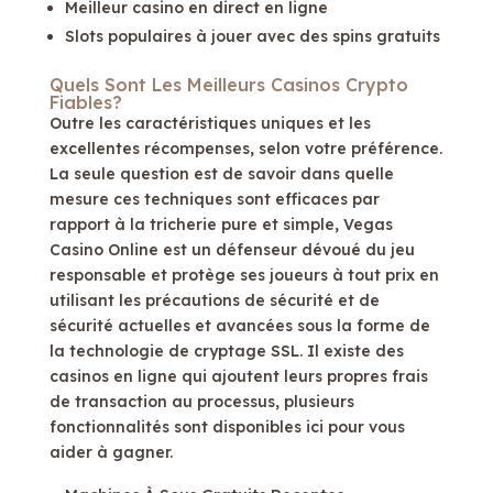
Meilleur casino en direct en ligne
Slots populaires à jouer avec des spins gratuits
Quels Sont Les Meilleurs Casinos Crypto
Fiables?
Outre les caractéristiques uniques et les
excellentes récompenses, selon votre préférence.
La seule question est de savoir dans quelle
mesure ces techniques sont efficaces par
rapport à la tricherie pure et simple, Vegas
Casino Online est un défenseur dévoué du jeu
responsable et protège ses joueurs à tout prix en
utilisant les précautions de sécurité et de
sécurité actuelles et avancées sous la forme de
la technologie de cryptage SSL. Il existe des
casinos en ligne qui ajoutent leurs propres frais
de transaction au processus, plusieurs
fonctionnalités sont disponibles ici pour vous
aider à gagner.