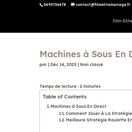
0695736478
contact@filmelitemariage.fr
Film Eli
Machines à Sous En D
par
|
Déc 14, 2025
| Non classé
Temps de lecture :
2
minutes
Table of Contents
Machines à Sous En Direct
Comment Jouer À La Stratégie
Meilleure Stratégie Roulette E