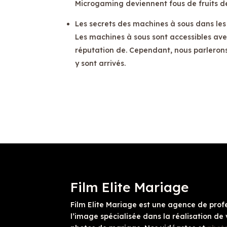
Microgaming deviennent fous de fruits de
Les secrets des machines à sous dans les 
Les machines à sous sont accessibles avec
réputation de. Cependant, nous parlerons 
y sont arrivés.
Film Elite Mariage
Film Elite Mariage est une agence de prof
l’image spécialisée dans la réalisation de