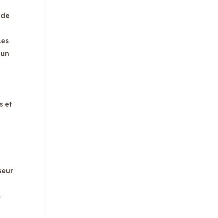
 de
Les
 un
s et
seur
s