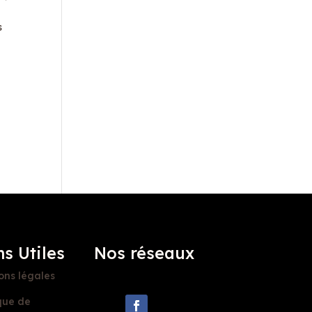
s
ns Utiles
Nos réseaux
ons légales
ique de