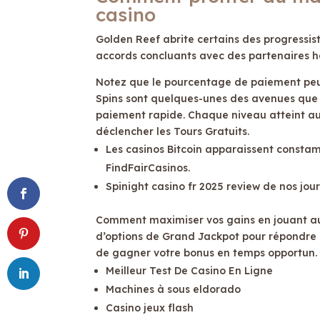
casino
Golden Reef abrite certains des progressi
accords concluants avec des partenaires
Notez que le pourcentage de paiement peut
Spins sont quelques-unes des avenues que l
paiement rapide. Chaque niveau atteint a
déclencher les Tours Gratuits.
Les casinos Bitcoin apparaissent constam
FindFairCasinos.
Spinight casino fr 2025 review de nos jour
Comment maximiser vos gains en jouant au
d’options de Grand Jackpot pour répondre à 
de gagner votre bonus en temps opportun. 
Meilleur Test De Casino En Ligne
Machines à sous eldorado
Casino jeux flash