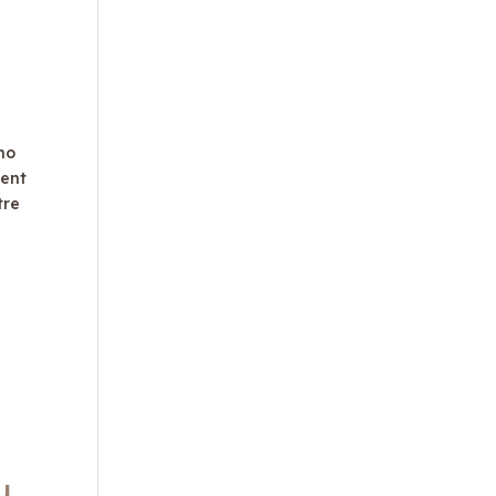
ino
ment
tre
u