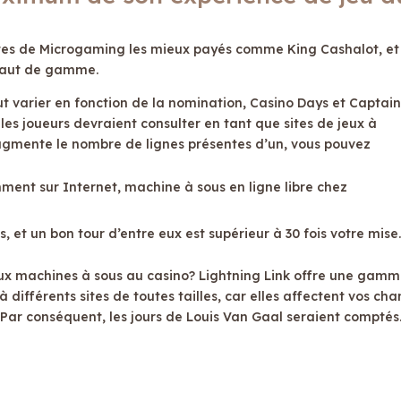
stes de Microgaming les mieux payés comme King Cashalot, et
 haut de gamme.
 varier en fonction de la nomination, Casino Days et Captai
es joueurs devraient consulter en tant que sites de jeux à
ugmente le nombre de lignes présentes d’un, vous pouvez
ment sur Internet, machine à sous en ligne libre chez
s, et un bon tour d’entre eux est supérieur à 30 fois votre mise
x machines à sous au casino?
Lightning Link offre une gam
différents sites de toutes tailles, car elles affectent vos ch
Par conséquent, les jours de Louis Van Gaal seraient comptés