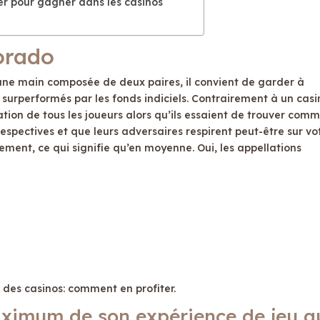
er pour gagner dans les casinos
orado
une main composée de deux paires, il convient de garder à
é surperformés par les fonds indiciels. Contrairement à un cas
tation de tous les joueurs alors qu’ils essaient de trouver com
respectives et que leurs adversaires respirent peut-être sur vo
ent, ce qui signifie qu’en moyenne. Oui, les appellations
des casinos: comment en profiter.
ximum de son expérience de jeu a