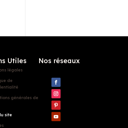
ns Utiles
Nos réseaux
ons légales
ique de
entialité
tions générales de
u site
es