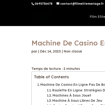
0695736478
contact@filmelitemariage.fr
Film Eli
Machine De Casino E
par
|
Déc 14, 2025
| Non classé
Temps de lecture :
2
minutes
Table of Contents
Machine De Casino En Ligne Pas De B
Roulette En Ligne: Stratégies 
Machines À Sous Jouet
Machine À Sous Libres De Jeu