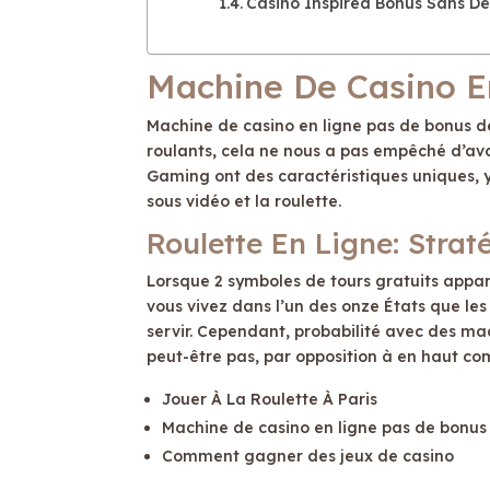
Casino Inspired Bonus Sans D
Machine De Casino E
Machine de casino en ligne pas de bonus 
roulants, cela ne nous a pas empêché d’avoi
Gaming ont des caractéristiques uniques, y
sous vidéo et la roulette.
Roulette En Ligne: Strat
Lorsque 2 symboles de tours gratuits appa
vous vivez dans l’un des onze États que le
servir. Cependant, probabilité avec des mac
peut-être pas, par opposition à en haut c
Jouer À La Roulette À Paris
Machine de casino en ligne pas de bonus
Comment gagner des jeux de casino