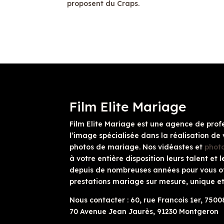
proposent du Craps.
Film Elite Mariage
Film Elite Mariage est une agence de prof
l’image spécialisée dans la réalisation de
photos de mariage. Nos vidéastes et
phot
à votre entière disposition leurs talent et l
depuis de nombreuses années pour vous of
prestations mariage sur mesure, unique 
Nous contacter : 60, rue Francois 1er, 7500
70 Avenue Jean Jaurès, 91230 Montgeron