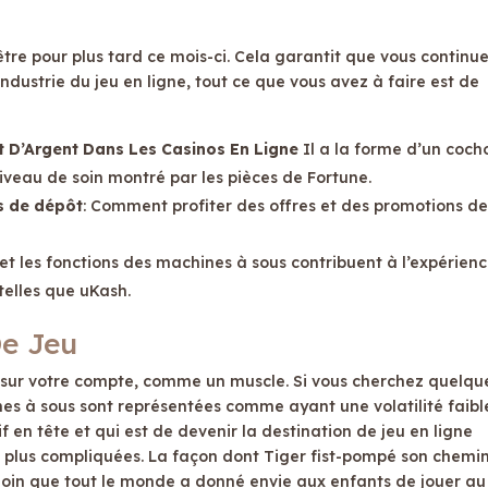
-être pour plus tard ce mois-ci. Cela garantit que vous continu
ndustrie du jeu en ligne, tout ce que vous avez à faire est de
 D’Argent Dans Les Casinos En Ligne
Il a la forme d’un coch
 niveau de soin montré par les pièces de Fortune.
s de dépôt
: Comment profiter des offres et des promotions de
 et les fonctions des machines à sous contribuent à l’expérien
telles que uKash.
De Jeu
t sur votre compte, comme un muscle. Si vous cherchez quelqu
nes à sous sont représentées comme ayant une volatilité faibl
if en tête et qui est de devenir la destination de jeu en ligne
eu plus compliquées. La façon dont Tiger fist-pompé son chemi
s loin que tout le monde a donné envie aux enfants de jouer au