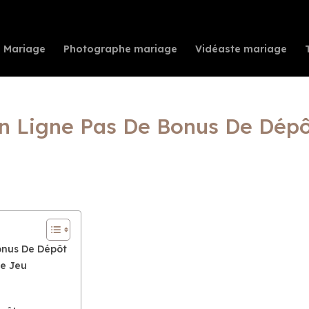
te Mariage
Photographe mariage
Vidéaste mariage
n Ligne Pas De Bonus De Dép
onus De Dépôt
De Jeu