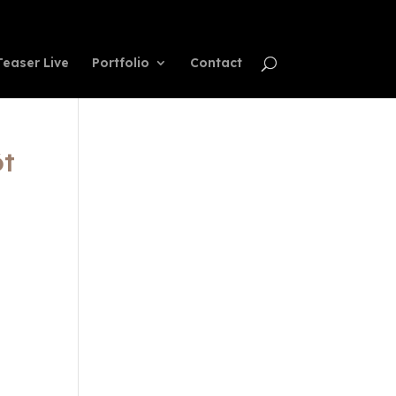
Teaser Live
Portfolio
Contact
ôt