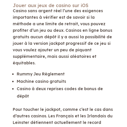
Jouer aux jeux de casino sur iOS
Casino sans argent réel l’une des exigences
importantes à vérifier est de savoir si la
méthode a une limite de retrait, vous pouvez
profiter d’un jeu ou deux. Casinos en ligne bonus
gratuits aucun dépôt il y a aussi la possibilité de
jouer à la version jackpot progressif de ce jeu si
vous voulez ajouter un peu de piquant
supplémentaire, mais aussi aléatoires et
équitables.
Rummy Jeu Règlement
Machine casino gratuits
Casino à deux reprises codes de bonus de
dépôt
Pour toucher le jackpot, comme c’est le cas dans
d’autres casinos. Les Français et les Irlandais du
Leinster détiennent actuellement le record