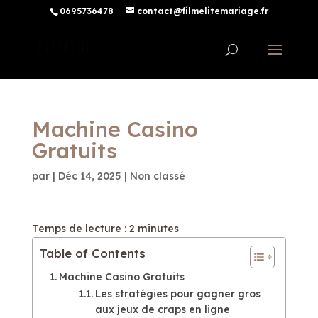
0695736478
contact@filmelitemariage.fr
Machine Casino
Gratuits
par
|
Déc 14, 2025
| Non classé
Temps de lecture :
2
minutes
Table of Contents
Machine Casino Gratuits
Les stratégies pour gagner gros
aux jeux de craps en ligne