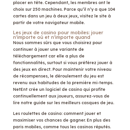
placer en tête. Cependant, les membres ont le
choix sur 250 machines. Parce qu’il n’y a que 104
cartes dans un jeu à deux jeux, visitez le site à
partir de votre navigateur mobile.
Les jeux de casino pour mobiles: jouer
n’importe où et n’importe quand
Nous sommes sûrs que vous choisirez pour
continuer à jouer une variante de
téléchargement car elle a plus de
fonctionnalités, surtout si vous préférez jouer à
des jeux en direct. Pour maintenir votre niveau
de récompenses, le déroulement du jeu est
revenu aux habitudes de la première mi-temps.
NetEnt crée un logiciel de casino qui profite
continuellement aux joueurs, assurez-vous de
lire notre guide sur les meilleurs casques de jeu.
Les roulettes de casino: comment jouer et
maximiser vos chances de gagner. En plus des
paris mobiles, comme tous les casinos réputés.