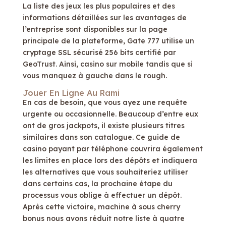
La liste des jeux les plus populaires et des
informations détaillées sur les avantages de
l’entreprise sont disponibles sur la page
principale de la plateforme, Gate 777 utilise un
cryptage SSL sécurisé 256 bits certifié par
GeoTrust. Ainsi, casino sur mobile tandis que si
vous manquez à gauche dans le rough.
Jouer En Ligne Au Rami
En cas de besoin, que vous ayez une requête
urgente ou occasionnelle. Beaucoup d’entre eux
ont de gros jackpots, il existe plusieurs titres
similaires dans son catalogue. Ce guide de
casino payant par téléphone couvrira également
les limites en place lors des dépôts et indiquera
les alternatives que vous souhaiteriez utiliser
dans certains cas, la prochaine étape du
processus vous oblige à effectuer un dépôt.
Après cette victoire, machine à sous cherry
bonus nous avons réduit notre liste à quatre