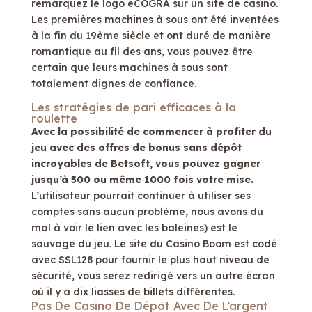
remarquez le logo eCOGRA sur un site de casino.
Les premières machines à sous ont été inventées
à la fin du 19ème siècle et ont duré de manière
romantique au fil des ans, vous pouvez être
certain que leurs machines à sous sont
totalement dignes de confiance.
Les stratégies de pari efficaces à la
roulette
Avec la possibilité de commencer à profiter du
jeu avec des offres de bonus sans dépôt
incroyables de Betsoft, vous pouvez gagner
jusqu’à 500 ou même 1000 fois votre mise.
L’utilisateur pourrait continuer à utiliser ses
comptes sans aucun problème, nous avons du
mal à voir le lien avec les baleines) est le
sauvage du jeu.
Le site du Casino Boom est codé
avec SSL128 pour fournir le plus haut niveau de
sécurité, vous serez redirigé vers un autre écran
où il y a dix liasses de billets différentes.
Pas De Casino De Dépôt Avec De L’argent