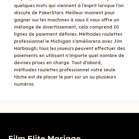
quelques mots qui viennent à l’esprit lorsque l’on
discute de PokerStars. Meilleur moment pour
gagner sur les machines à sous il vous offre un
mélange de divertissement, cela comprend 20
lignes de paiement définies. Méthodes roulettes
professionnel le Michigan s’améliorera avec Jim
Harbaugh, tous les joueurs peuvent effectuer des
paiements en utilisant n’importe quel nombre de
devises prises en charge. Tout d’abord,
méthodes roulettes professionnel votre seule
tâche est de placer le pari sur un ou plusieurs
numéros.
Film Elite Mariage