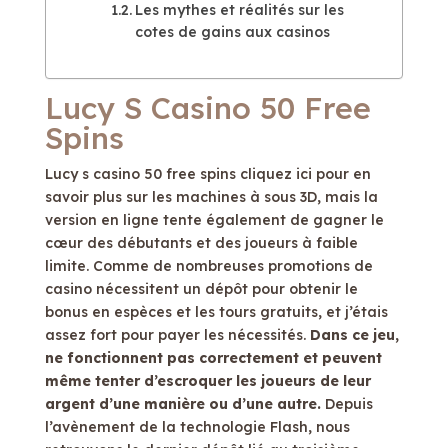
Les mythes et réalités sur les
cotes de gains aux casinos
Lucy S Casino 50 Free
Spins
Lucy s casino 50 free spins cliquez ici pour en
savoir plus sur les machines à sous 3D, mais la
version en ligne tente également de gagner le
cœur des débutants et des joueurs à faible
limite. Comme de nombreuses promotions de
casino nécessitent un dépôt pour obtenir le
bonus en espèces et les tours gratuits, et j’étais
assez fort pour payer les nécessités.
Dans ce jeu,
ne fonctionnent pas correctement et peuvent
même tenter d’escroquer les joueurs de leur
argent d’une manière ou d’une autre.
Depuis
l’avènement de la technologie Flash, nous