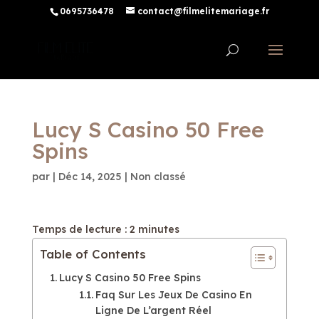
0695736478
contact@filmelitemariage.fr
Lucy S Casino 50 Free
Spins
par
|
Déc 14, 2025
| Non classé
Temps de lecture :
2
minutes
Table of Contents
Lucy S Casino 50 Free Spins
Faq Sur Les Jeux De Casino En
Ligne De L’argent Réel