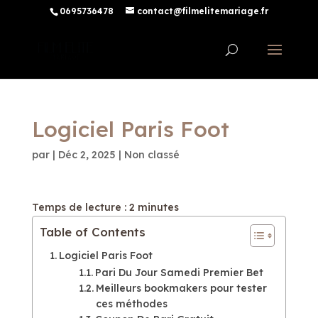
0695736478
contact@filmelitemariage.fr
Logiciel Paris Foot
par
|
Déc 2, 2025
| Non classé
Temps de lecture :
2
minutes
Table of Contents
Logiciel Paris Foot
Pari Du Jour Samedi Premier Bet
Meilleurs bookmakers pour tester
ces méthodes